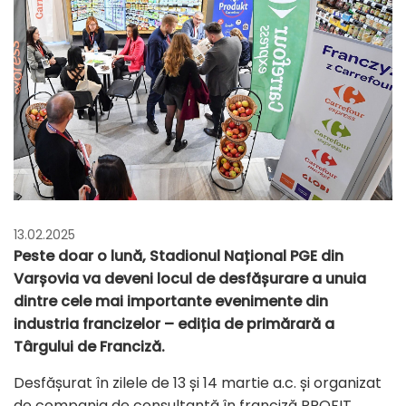
13.02.2025
Peste doar o lună, Stadionul Național PGE din
Varșovia va deveni locul de desfășurare a unuia
dintre cele mai importante evenimente din
industria francizelor – ediția de primărară a
Târgului de Franciză.
Desfășurat în zilele de 13 și 14 martie a.c. și organizat
de compania de consultanță în franciză PROFIT