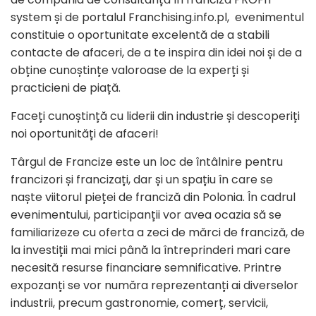
system și de portalul Franchising.info.pl, evenimentul
constituie o oportunitate excelentă de a stabili
contacte de afaceri, de a te inspira din idei noi și de a
obține cunoștințe valoroase de la experți și
practicieni de piață.
Faceți cunoștință cu liderii din industrie și descoperiți
noi oportunități de afaceri!
Târgul de Francize este un loc de întâlnire pentru
francizori și francizați, dar și un spațiu în care se
naște viitorul pieței de franciză din Polonia. În cadrul
evenimentului, participanții vor avea ocazia să se
familiarizeze cu oferta a zeci de mărci de franciză, de
la investiții mai mici până la întreprinderi mari care
necesită resurse financiare semnificative. Printre
expozanți se vor număra reprezentanți ai diverselor
industrii, precum gastronomie, comerț, servicii,