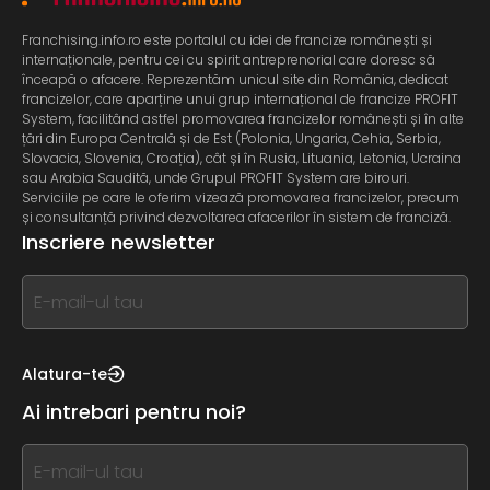
Franchising.info.ro este portalul cu idei de francize românești și
internaționale, pentru cei cu spirit antreprenorial care doresc să
înceapă o afacere. Reprezentăm unicul site din România, dedicat
francizelor, care aparține unui grup internațional de francize PROFIT
System, facilitând astfel promovarea francizelor românești și în alte
țări din Europa Centrală și de Est (Polonia, Ungaria, Cehia, Serbia,
Slovacia, Slovenia, Croația), cât și în Rusia, Lituania, Letonia, Ucraina
sau Arabia Saudită, unde Grupul PROFIT System are birouri.
Serviciile pe care le oferim vizează promovarea francizelor, precum
și consultanță privind dezvoltarea afacerilor în sistem de franciză.
Inscriere newsletter
If
you
see
this,
Alatura-te
leave
Ai intrebari pentru noi?
this
form
If
field
you