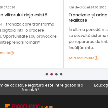
Idei de afaceri
|
24.07.2026
Nați
Francizele și adaptarea la
O i
realitate
mă
Inv
În ultima periodă, în statele europene
din
se dezvoltă sisteme de franciză bazate
are
rom
pe repararea de îmbrăcăminte și de
car
încălțăminte.
Afl
Afla mai multe
e acasă
Ce legătură este între gazon și o
Educația ca 
franciză?