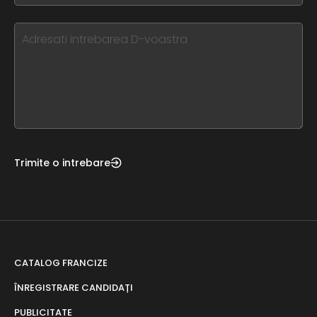
blank
see
this,
leave
this
form
field
blank
Trimite o intrebare
CATALOG FRANCIZE
ÎNREGISTRARE CANDIDAȚI
PUBLICITATE