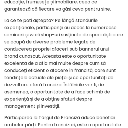
educație, frumusețe și imobiliare, ceea ce
garantează că fiecare va găsi ceva pentru sine.
La ce te poti aștepta? Pe lângă standurile
expoziționale, participanții au acces la numeroase
seminarii și workshop-uri susținute de specialiști care
se ocupă de diverse probleme legate de
conducerea propriei afaceri, sub bannerul unui
brand cunoscut. Aceasta este o oportunitate
excelentă de a afla mai multe despre cum să
conduceți eficient o afacere în franciză, care sunt
tendințele actuale ale pieței și ce oportunități de
dezvoltare oferă franciza. Întâlnirile vor fi, de
asemenea, o oportunitate de a face schimb de
experiență și de a obține sfaturi despre
management și investiții.
Participarea la Târgul de Franciză aduce beneficii
ambelor părți. Pentru francizori, este o oportunitate