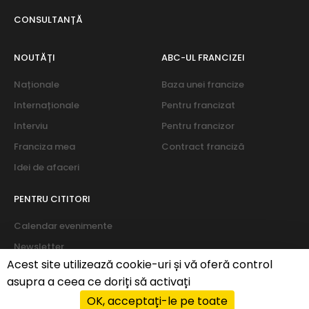
CONSULTANȚĂ
NOUTĂȚI
ABC-UL FRANCIZEI
Naționale
Baza unei francize
Internaționale
Pentru francizat
Interviu
Pentru francizor
Franciza mea
Contract franciză
Idei de afaceri
PENTRU CITITORI
Calendar evenimente
Newsletter
Acest site utilizează cookie-uri și vă oferă control
Despre noi
asupra a ceea ce doriți să activați
OK, acceptați-le pe toate