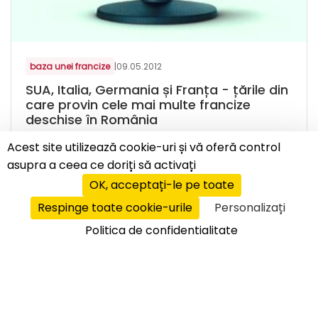
baza unei francize
|
09.05.2012
SUA, Italia, Germania și Franța - țările din
care provin cele mai multe francize
deschise în România
Din anul 1995, de când apărea prima franciză
Acest site utilizează cookie-uri și vă oferă control
clasică în România, Mc Donald’s, în țara noastră
asupra a ceea ce doriți să activați
au intrat multe francize internaționale.
OK, acceptați-le pe toate
afla mai multe
Respinge toate cookie-urile
Personalizați
Politica de confidentialitate