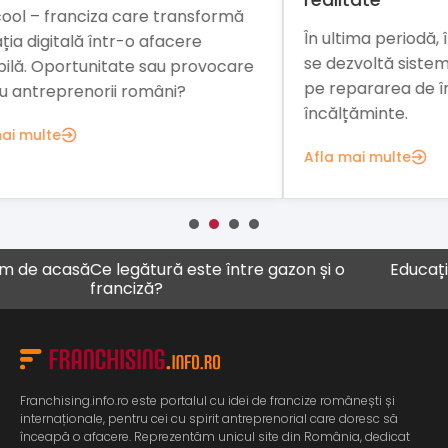
mă
Inv
În ultima periodă, în statele europene
din
se dezvoltă sisteme de franciză bazate
are
rom
pe repararea de îmbrăcăminte și de
car
încălțăminte.
Afl
Afla mai multe
 acasă
Ce legătură este între gazon și o
Educația ca a
franciză?
Franchising.info.ro este portalul cu idei de francize românești și
internaționale, pentru cei cu spirit antreprenorial care doresc să
înceapă o afacere. Reprezentăm unicul site din România, dedicat