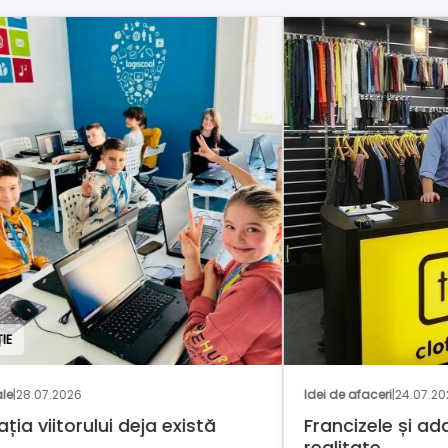
GAS
Idei de afaceri
|
24.07.2026
Nați
Francizele și adaptarea la
O i
realitate