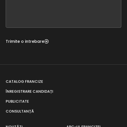
this
form
field
blank
Trimite o intrebare
CATALOG FRANCIZE
ÎNREGISTRARE CANDIDAȚI
PUBLICITATE
CONSULTANȚĂ
NOUTĂȚI
ABC-UL FRANCIZEI