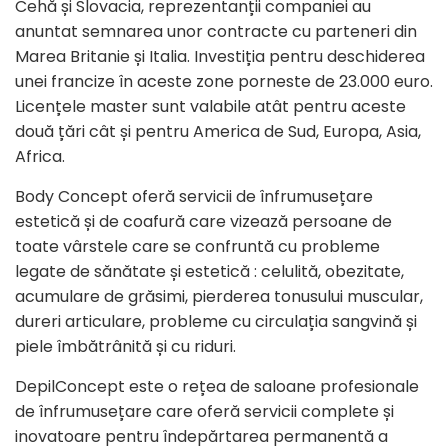
Cehă și Slovacia, reprezentanții companiei au
anuntat semnarea unor contracte cu parteneri din
Marea Britanie și Italia. Investiția pentru deschiderea
unei francize în aceste zone porneste de 23.000 euro.
Licențele master sunt valabile atât pentru aceste
două țări cât și pentru America de Sud, Europa, Asia,
Africa.
Body Concept oferă servicii de înfrumusețare
estetică și de coafură care vizează persoane de
toate vârstele care se confruntă cu probleme
legate de sănătate și estetică : celulită, obezitate,
acumulare de grăsimi, pierderea tonusului muscular,
dureri articulare, probleme cu circulația sangvină și
piele îmbătrânită și cu riduri.
DepilConcept este o rețea de saloane profesionale
de înfrumusețare care oferă servicii complete și
inovatoare pentru îndepărtarea permanentă a