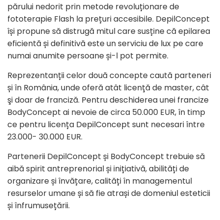
părului nedorit prin metode revoluționare de
fototerapie Flash la prețuri accesibile. DepilConcept
își propune să distrugă mitul care susține că epilarea
eficientă și definitivă este un serviciu de lux pe care
numai anumite persoane și-l pot permite.
Reprezentanții celor două concepte caută parteneri
și în România, unde oferă atât licenţă de master, cât
şi doar de franciză. Pentru deschiderea unei francize
BodyConcept ai nevoie de circa 50.000 EUR, în timp
ce pentru licența DepilConcept sunt necesari între
23.000- 30.000 EUR.
Partenerii DepilConcept și BodyConcept trebuie să
aibă spirit antreprenorial și inițiativă, abilități de
organizare și învățare, calități în managementul
resurselor umane și să fie atrași de domeniul esteticii
și înfrumusețării.