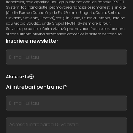
francizelor, care aparține unui grup internațional de francize PROFIT
System, facilitând astfel promovarea francizelor românești și în alte
țări din Europa Centrală și de Est (Polonia, Ungaria, Cehia, Serbia,
Slovacia, Slovenia, Croația), cât și în Rusia, Lituania, Letonia, Ucraina
sau Arabia Saudită, unde Grupul PROFIT System are birouri.
Serviciile pe care le oferim vizează promovarea francizelor, precum
și consultanță privind dezvoltarea afacerilor în sistem de franciză.
Inscriere newsletter
If
you
see
this,
Alatura-te
leave
Ai intrebari pentru noi?
this
form
If
field
you
blank
see
this,
leave