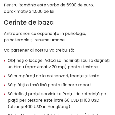
Pentru România este vorba de 6900 de euro,
aproximativ 34.500 de lei
Cerinte de baza
Antreprenori cu experiență în psihologie,
psihoterapie și resurse umane.
Ca partener al nostru, va trebui să:
Obțineți o locație. Adică să închiriați sau să dețineți
un birou (aproximativ 20 mp) pentru testare
Să cumpărați de la noi senzori, licențe și teste
Să plătiți o taxă fixă ​​pentru fiecare raport
Să definiți prețul serviciului. Prețul de referință pe
piață per testare este între 60 USD și 100 USD
(chiar și 400 USD în HongKong)