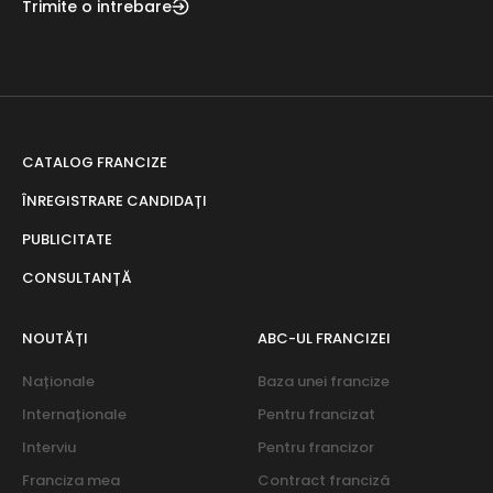
Trimite o intrebare
CATALOG FRANCIZE
ÎNREGISTRARE CANDIDAȚI
PUBLICITATE
CONSULTANȚĂ
NOUTĂȚI
ABC-UL FRANCIZEI
Naționale
Baza unei francize
Internaționale
Pentru francizat
Interviu
Pentru francizor
Franciza mea
Contract franciză