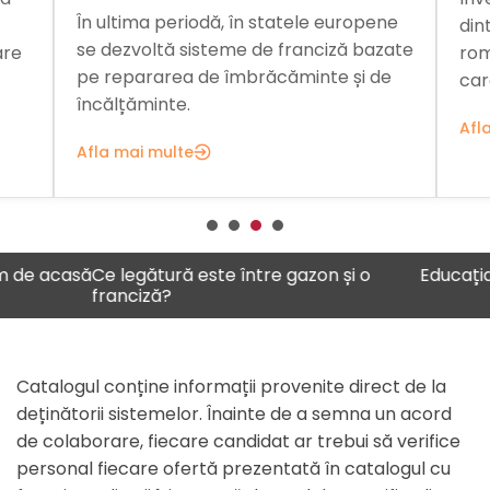
În ultima periodă, în statele europene
din
se dezvoltă sisteme de franciză bazate
are
rom
pe repararea de îmbrăcăminte și de
car
încălțăminte.
Afl
Afla mai multe
acasă
Ce legătură este între gazon și o
Educația ca a
franciză?
Catalogul conține informații provenite direct de la
deținătorii sistemelor. Înainte de a semna un acord
de colaborare, fiecare candidat ar trebui să verifice
personal fiecare ofertă prezentată în catalogul cu