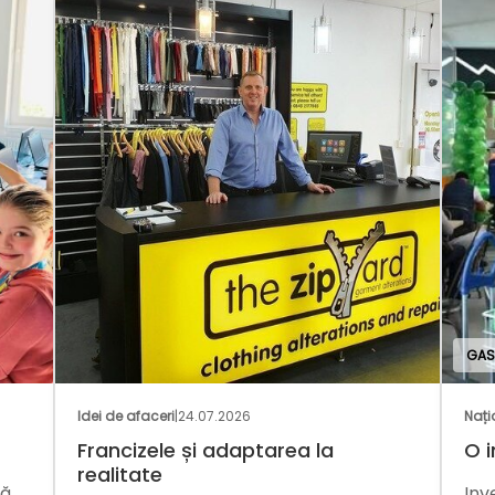
GAS
Idei de afaceri
|
24.07.2026
Nați
Francizele și adaptarea la
O i
realitate
mă
Inv