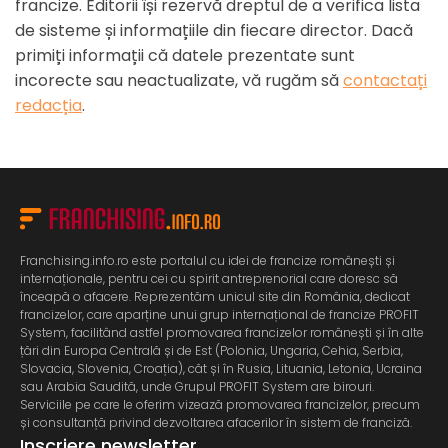
francize. Editorii își rezervă dreptul de a verifica lista
de sisteme și informațiile din fiecare director. Dacă
primiți informații că datele prezentate sunt
incorecte sau neactualizate, vă rugăm să
contactați
redacția
.
Franchising.info.ro este portalul cu idei de francize românești și
internaționale, pentru cei cu spirit antreprenorial care doresc să
înceapă o afacere. Reprezentăm unicul site din România, dedicat
francizelor, care aparține unui grup internațional de francize PROFIT
System, facilitând astfel promovarea francizelor românești și în alte
țări din Europa Centrală și de Est (Polonia, Ungaria, Cehia, Serbia,
Slovacia, Slovenia, Croația), cât și în Rusia, Lituania, Letonia, Ucraina
sau Arabia Saudită, unde Grupul PROFIT System are birouri.
Serviciile pe care le oferim vizează promovarea francizelor, precum
și consultanță privind dezvoltarea afacerilor în sistem de franciză.
Inscriere newsletter