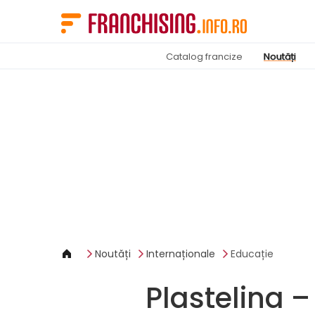
Panoul de gestionare a panourilor cookie
Catalog francize
Noutăți
Noutăți
Internaționale
Educație
Plastelina 