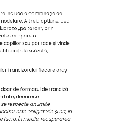
care include o combinație de
modelare. A treia opțiune, cea
ucreze „pe teren“, prin
câte ori apare o
 copiilor sau pot face și vinde
tiția inițială scăzută,
or francizorului, fiecare oraș
 doar de formatul de franciză
bertate, deoarece
ă se respecte anumite
izor este obligatorie și că, în
de lucru. În medie, recuperarea