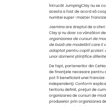
Întrucât JumpingClay nu se co
acesta a fost de acord să coope
numitei super-master francize p
Jasmina are dreptul de a oferi
Clay și nu doar ca vânzători de
organizarea de cursuri de mode
de bază ale modelării care îi v
adaptat pentru copiii școlari
unor domenii științifice
diferit
De fapt, partenerilor din Cehia 
de finanțele necesare pentru a 
pot fi beneficiarii unei francize
independenți. Conform explicaț
teritoriu definit, prețuri de cu
organizarea de cursuri de mode
produselor prin organizarea de a