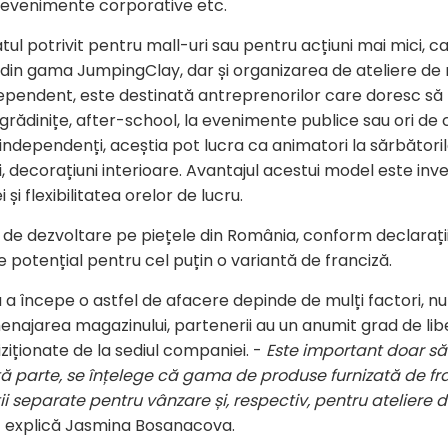
e, evenimente corporative etc.
tul potrivit pentru mall-uri sau pentru acțiuni mai mici, 
din gama JumpingClay, dar și organizarea de ateliere de 
pendent, este destinată antreprenorilor care doresc să l
, grădinițe, after-school, la evenimente publice sau ori de 
ndependenți, aceștia pot lucra ca animatori la sărbătorile
rii, decorațiuni interioare. Avantajul acestui model este inves
și flexibilitatea orelor de lucru.
 de dezvoltare pe piețele din România, conform declarațiil
e potențial pentru cel puțin o variantă de franciză.
 începe o astfel de afacere depinde de mulți factori, nu
amenajarea magazinului, partenerii au un anumit grad de li
iționate de la sediul companiei. -
Este important doar s
ă parte, se înțelege că gama de produse furnizată de franc
i separate pentru vânzare și, respectiv, pentru ateliere 
 explică Jasmina Bosanacova.