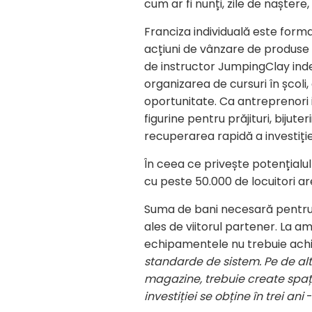
cum ar fi nunți, zile de nașter
Franciza individuală este forma
acțiuni de vânzare de produse 
de instructor JumpingClay inde
organizarea de cursuri în școli
oportunitate. Ca antreprenori i
figurine pentru prăjituri, bijute
recuperarea rapidă a investiției 
În ceea ce privește potențialul
cu peste 50.000 de locuitori ar
Suma de bani necesară pentru a
ales de viitorul partener. La 
echipamentele nu trebuie achiz
standarde de sistem. Pe de alt
magazine, trebuie create spați
investiției se obține în trei ani
-