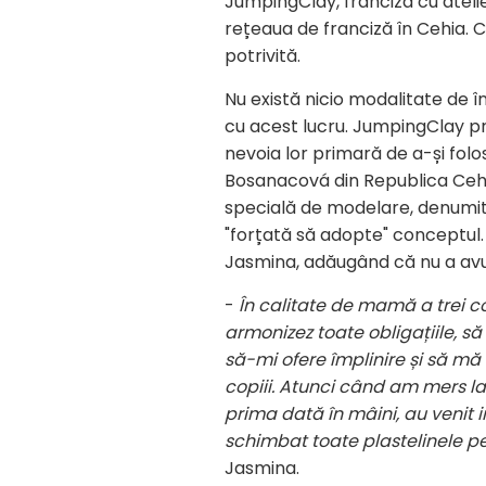
JumpingClay, franciza cu atelie
rețeaua de franciză în Cehia.
potrivită.
Nu există nicio modalitate de în
cu acest lucru. JumpingClay pr
nevoia lor primară de a-și folos
Bosanacová din Republica Cehă a
specială de modelare, denumită
"forțată să adopte" conceptul
Jasmina, adăugând că nu a avu
-
În calitate de mamă a trei co
armonizez toate obligațiile, s
să-mi ofere împlinire și să mă 
copiii. Atunci când am mers la
prima dată în mâini, au venit i
schimbat toate plastelinele p
Jasmina.