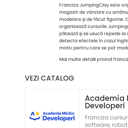
Franciza JumpingClay este ori
magazin de vânzare cu amănuntu
modelare și de făcut figurine. C
organizează cursurile Jumping
pătează și se usucă repede la c
detecta efectele în cazul înghi
motiv pentru care se pot modela
Mai multe detalii privind franc
VEZI CATALOG
Academia M
Developeri
Franciza cursu
software, robot