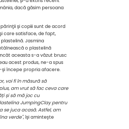
telinei, și-a extins recent
România, dacă găsim persoana
ărinții și copiii sunt de acord
 care satisface, de fapt,
, plastelină. Jasmina
întâlnească o plastelină
 încât aceasta s-a văzut brusc
teau acest produs, ne-a spus
și începe propria afacere.
r, voi fi în măsură să
 plus, am vrut să fac ceva care
i și s
ă
mă joc cu
 plastelina JumpingClay pentru
 a se juca acasă. Astfel, am
ina verde"
, își amintește