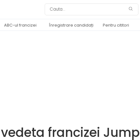
ABC-ul francizei
Înregistrare candidați
Pentru cititori
– vedeta francizei Jum