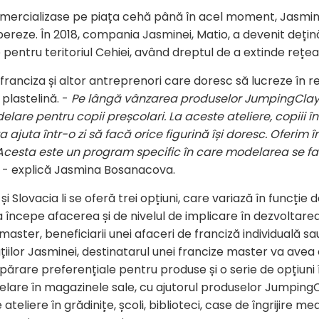
mercializase pe piața cehă până în acel moment, Jasmin
reze. În 2018, compania Jasminei, Matio, a devenit deținăt
entru teritoriul Cehiei, având dreptul de a extinde rețeau
 franciza și altor antreprenori care doresc să lucreze în
 plastelină. -
Pe lângă vânzarea produselor JumpingClay
lare pentru copii preșcolari. La aceste ateliere, copiii 
a ajuta într-o zi să facă orice figurină își doresc. Oferim
. Acesta este un program specific în care modelarea se f
e
- explică Jasmina Bosanacova.
și Slovacia li se oferă trei opțiuni, care variază în funcție 
începe afacerea și de nivelul de implicare în dezvoltarea
 master, beneficiarii unei afaceri de franciză individuală sa
iilor Jasminei, destinatarul unei francize master va avea 
mpărare preferențiale pentru produse și o serie de opțiuni 
lare în magazinele sale, cu ajutorul produselor JumpingCl
teliere în grădinițe, școli, biblioteci, case de îngrijire m