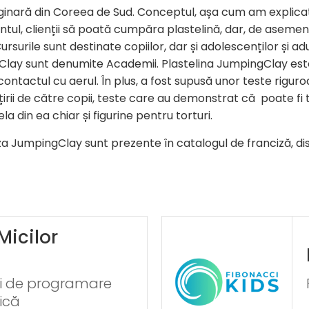
ginară din Coreea de Sud. Conceptul, așa cum am explicat
l, clienții să poată cumpăra plastelină, dar, de asemenea
ursurile sunt destinate copiilor, dar și adolescenților și adu
Clay sunt denumite Academii. Plastelina JumpingClay es
ontactul cu aerul. În plus, a fost supusă unor teste rigur
țirii de către copii, teste care au demonstrat că poate fi
 din ea chiar și figurine pentru torturi.
iza JumpingClay sunt prezente în catalogul de franciză, dis
icilor
ri de programare
ică