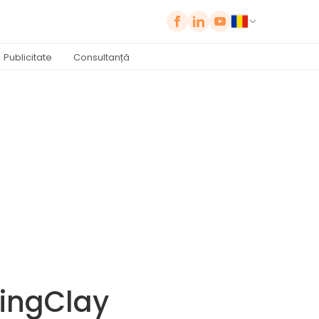
Publicitate
Consultanță
pingClay