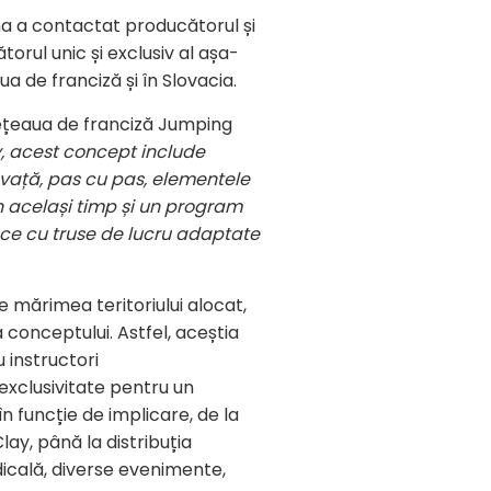
a a contactat producătorul și
orul unic și exclusiv al așa-
a de franciză și în Slovacia.
 rețeaua de franciză Jumping
, acest concept include
învață, pas cu pas, elementele
 în același timp și un program
ace cu truse de lucru adaptate
de mărimea teritoriului alocat,
 conceptului. Astfel, aceștia
u instructori
exclusivitate pentru un
în funcție de implicare, de la
ay, până la distribuția
edicală, diverse evenimente,