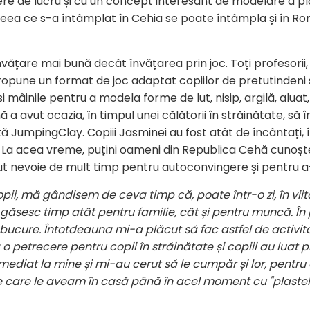
re de lucru și cu un concept interesant de modelare a plas
 Ceea ce s-a întâmplat în Cehia se poate întâmpla și în 
vățare mai bună decât învățarea prin joc. Toți profesorii, p
opune un format de joc adaptat copiilor de pretutindeni și
i mâinile pentru a modela forme de lut, nisip, argilă, aluat
 avut ocazia, în timpul unei călătorii în străinătate, să 
 JumpingClay. Copiii Jasminei au fost atât de încântați,
. La acea vreme, puțini oameni din Republica Cehă cunoș
t nevoie de mult timp pentru autoconvingere și pentru a-
pii, mă gândisem de ceva timp că, poate într-o zi, în viito
ă găsesc timp atât pentru familie, cât și pentru muncă. În
bucure. Întotdeauna mi-a plăcut să fac astfel de activităț
 o petrecere pentru copii în străinătate și copiii au luat
mediat la mine și mi-au cerut să le cumpăr și lor, pentru
e care le aveam în casă până în acel moment cu "plastel