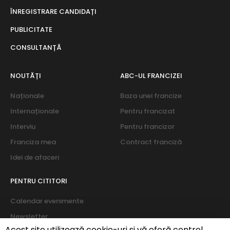
ÎNREGISTRARE CANDIDAȚI
PUBLICITATE
CONSULTANȚĂ
NOUTĂȚI
ABC-UL FRANCIZEI
Naționale
Baza unei francize
Internaționale
Pentru francizat
Interviu
Pentru francizor
Franciza mea
Contract franciză
Idei de afaceri
PENTRU CITITORI
Calendar evenimente
Newsletter
Acest site utilizează cookie-uri și vă oferă control