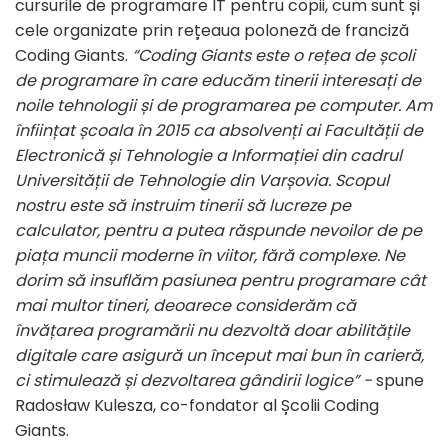
cursurile de programare IT pentru copii, cum sunt și
cele organizate prin rețeaua poloneză de franciză
Coding Giants.
“Coding Giants este o rețea de școli
de programare în care educăm tinerii interesați de
noile tehnologii și de programarea pe computer. Am
înființat școala în 2015 ca absolvenți ai Facultății de
Electronică și Tehnologie a Informației din cadrul
Universității de Tehnologie din Varșovia. Scopul
nostru este să instruim tinerii s
ă lucreze
pe
calculator, pentru a putea răspunde nevoilor de pe
piața muncii moderne în viitor, fără complexe. Ne
dorim să insuflăm pasiunea pentru programare cât
mai multor tineri, deoarece considerăm că
învățarea programării nu dezvoltă doar abilitățile
digitale care asigură un început mai bun în carieră,
ci stimulează și dezvoltarea gândirii logice” -
spune
Radosław Kulesza, co-fondator al Școlii Coding
Giants.