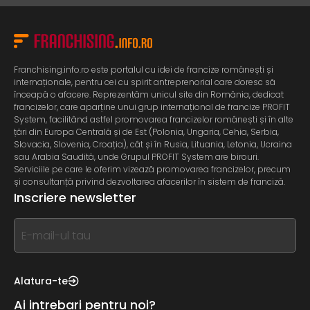
Franchising.info.ro este portalul cu idei de francize românești și
internaționale, pentru cei cu spirit antreprenorial care doresc să
înceapă o afacere. Reprezentăm unicul site din România, dedicat
francizelor, care aparține unui grup internațional de francize PROFIT
System, facilitând astfel promovarea francizelor românești și în alte
țări din Europa Centrală și de Est (Polonia, Ungaria, Cehia, Serbia,
Slovacia, Slovenia, Croația), cât și în Rusia, Lituania, Letonia, Ucraina
sau Arabia Saudită, unde Grupul PROFIT System are birouri.
Serviciile pe care le oferim vizează promovarea francizelor, precum
și consultanță privind dezvoltarea afacerilor în sistem de franciză.
Inscriere newsletter
If
you
see
this,
Alatura-te
leave
Ai intrebari pentru noi?