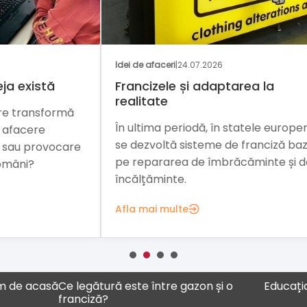
GAS
Idei de afaceri
|
24.07.2026
Nați
Francizele și adaptarea la
O i
realitate
mă
Inv
În ultima periodă, în statele europene
din
se dezvoltă sisteme de franciză bazate
are
rom
pe repararea de îmbrăcăminte și de
car
încălțăminte.
Afl
Afla mai multe
acasă
Ce legătură este între gazon și o
Educația ca af
franciză?