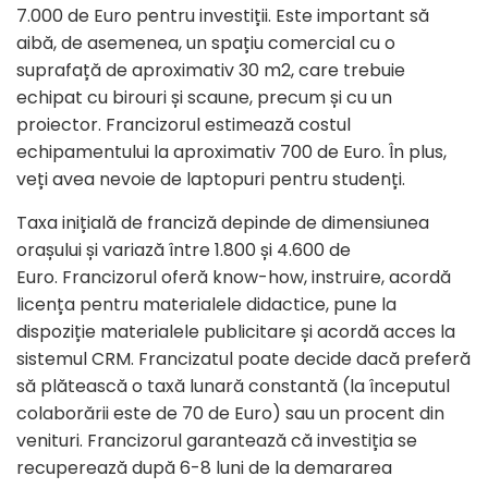
7.000 de Euro pentru investiții. Este important să
aibă, de asemenea, un spațiu comercial cu o
suprafață de aproximativ 30 m
2
, care trebuie
echipat cu birouri și scaune, precum și cu un
proiector. Francizorul estimează costul
echipamentului la aproximativ 700 de Euro. În plus,
veți avea nevoie de laptopuri pentru studenți.
Taxa inițială de franciză depinde de dimensiunea
orașului și variază între 1.800 și 4.600 de
Euro. Francizorul oferă know-how, instruire, acordă
licența pentru materialele didactice, pune la
dispoziție materialele publicitare și acordă acces la
sistemul CRM. Francizatul poate decide dacă preferă
să plătească o taxă lunară constantă (la începutul
colaborării este de 70 de Euro) sau un procent din
venituri. Francizorul garantează că investiția se
recuperează după 6-8 luni de la demararea