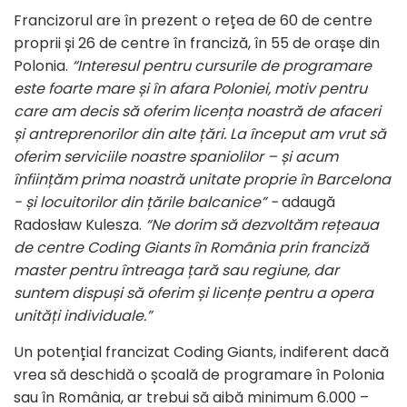
Francizorul are în prezent o rețea de 60 de centre
proprii și 26 de centre în franciză, în 55 de orașe din
Polonia.
“Interesul pentru cursurile de programare
este foarte mare și în afara Poloniei, motiv pentru
care am decis să oferim licența noastră de afaceri
și antreprenorilor din alte țări. La început am vrut să
oferim serviciile noastre spaniolilor – și acum
înființăm prima noastră unitate proprie în Barcelona
- și locuitorilor din țările balcanice” -
adaugă
Radosław Kulesza.
“Ne dorim s
ă dezvoltăm rețeaua
de centre Coding Giants
în România prin franciză
master pentru întreaga țară sau regiune, dar
suntem dispuși să oferim și licențe pentru a opera
unități individuale.”
Un potențial francizat Coding Giants, indiferent dacă
vrea să deschidă o școală de programare în Polonia
sau în România, ar trebui să aibă minimum 6.000 –