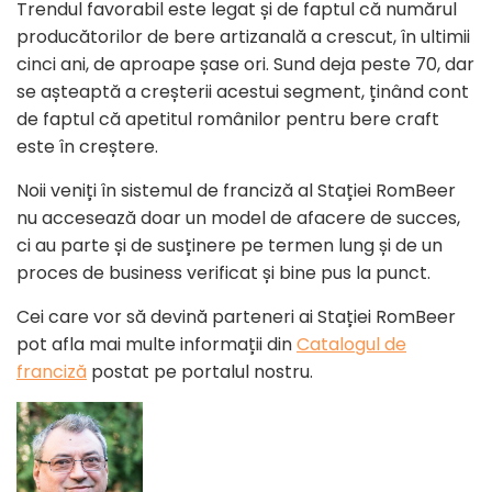
Trendul favorabil este legat și de faptul că numărul
producătorilor de bere artizanală a crescut, în ultimii
cinci ani, de aproape șase ori. Sund deja peste 70, dar
se așteaptă a creșterii acestui segment, ținând cont
de faptul că apetitul românilor pentru bere craft
este în creștere.
Noii veniți în sistemul de franciză al Stației RomBeer
nu accesează doar un model de afacere de succes,
ci au parte și de susținere pe termen lung și de un
proces de business verificat și bine pus la punct.
Cei care vor să devină parteneri ai Stației RomBeer
pot afla mai multe informații din
Catalogul de
franciză
postat pe portalul nostru.