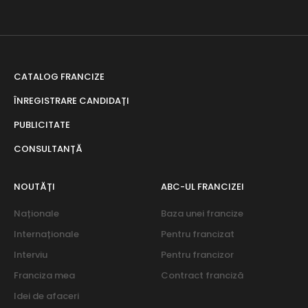
CATALOG FRANCIZE
ÎNREGISTRARE CANDIDAȚI
PUBLICITATE
CONSULTANȚĂ
NOUTĂȚI
ABC-UL FRANCIZEI
Naționale
Baza unei francize
Internaționale
Pentru francizat
Interviu
Pentru francizor
Franciza mea
Contract franciză
Idei de afaceri