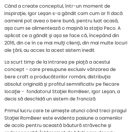
Când a create conceptul, într-un moment de
inspirație, Igor Leșan s-a gândit cam cum ar fi dacă
oamenii pot avea o bere bună, pentru luat acasă,
așa cum se alimentează o mașină la stația Peco. A
aplicat ce a gândit și așa se face că, începând din
2016, din ce în ce mai mulți clienți, din mai multe locuri
ale țării, au acces la acest sistem inedit.
La scurt timp de la intrarea pe piață a acestui
concept - care presupune exclusiv vânzarea de
bere craft a producătorilor români, distribuția
absolut originală și profitul semnificativ pe fiecare
locație - fondatorul Stației RomBeer, Igor Leșan, a
decis să deschidă un sistem de franciză.
Primul lucru care te uimește atunci când treci pragul
Stației RomBeer este evidenta pasiune a oamenilor
de acolo pentru această băutură străveche și