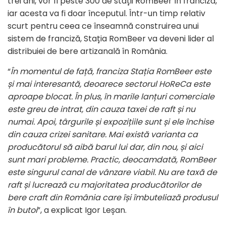
trei ani, vor fi peste 300 de stații RomBeer în franciză,
iar acesta va fi doar începutul. Într-un timp relativ
scurt pentru ceea ce înseamnă construirea unui
sistem de franciză, Stația RomBeer va deveni lider al
distribuiei de bere artizanală în România.
“
În momentul de față, franciza Stația RomBeer este
și mai interesantă, deoarece sectorul HoReCa este
aproape blocat. În plus, în marile lanțuri comerciale
este greu de intrat, din cauza taxei de raft și nu
numai. Apoi, târgurile și expozițiile sunt și ele închise
din cauza crizei sanitare. Mai există varianta ca
producătorul să aibă barul lui dar, din nou, și aici
sunt mari probleme. Practic, deocamdată, RomBeer
este singurul canal de vânzare viabil. Nu are taxă de
raft și lucrează cu majoritatea producătorilor de
bere craft din România care își îmbuteliază produsul
în butoi
”, a explicat Igor Leșan.