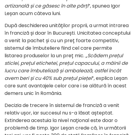
artizanală și ce găsesc în alte părți
”, spunea Igor
Leșan acum câteva luni.
După deschiderea unităților proprii, a urmat intrarea
în franciză și doar în București. Unicitatea conceptului
a venit la pachet și cu un preț foarte competitiv,
sistemul de îmbuteliere fiind cel care permite
listarea produselor la un preț mic. „
Scădem prețul
sticlei, prețul etichetei, prețul capacului, a mâinii de
lucru care îmbuteliază și ambalează, astfel încât
avem beri și cu 40% sub prețul pieței
”, explica Leșan
care sunt avantajele celor care i se alătură în acest
demers unic în România.
Decizia de trecere în sistemul de franciză a venit
relativ ușor, iar succesul nu s-a lăsat așteptat.
Extinderea acestuia la nivel național este doar o
problemă de timp. Igor Leșan crede că, în următorii