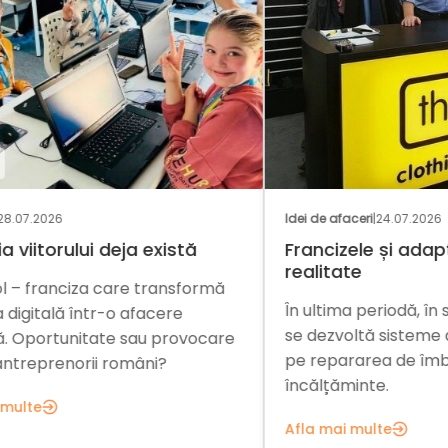
GAS
Idei de afaceri
|
24.07.2026
Nați
Francizele și adaptarea la
O i
realitate
mă
Inv
În ultima periodă, în statele europene
din
se dezvoltă sisteme de franciză bazate
are
rom
pe repararea de îmbrăcăminte și de
car
încălțăminte.
Afl
Afla mai multe