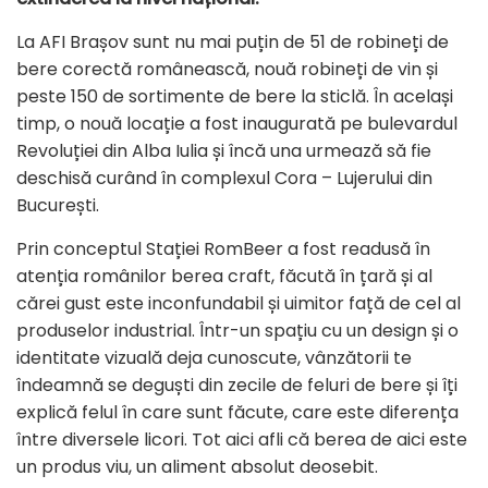
La AFI Brașov sunt nu mai puțin de 51 de robineți de
bere corectă românească, nouă robineți de vin și
peste 150 de sortimente de bere la sticlă. În același
timp, o nouă locație a fost inaugurată pe bulevardul
Revoluției din Alba Iulia și încă una urmează să fie
deschisă curând în complexul Cora – Lujerului din
București.
Prin conceptul Stației RomBeer a fost readusă în
atenția românilor berea craft, făcută în țară și al
cărei gust este inconfundabil și uimitor față de cel al
produselor industrial. Într-un spațiu cu un design și o
identitate vizuală deja cunoscute, vânzătorii te
îndeamnă se deguști din zecile de feluri de bere și îți
explică felul în care sunt făcute, care este diferența
între diversele licori. Tot aici afli că berea de aici este
un produs viu, un aliment absolut deosebit.