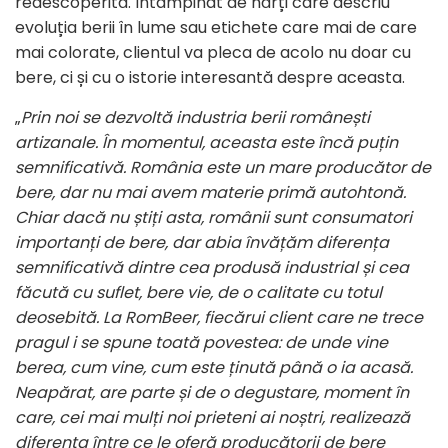
redescoperită. Întâmpinat de hărți care descriu
evoluția berii în lume sau etichete care mai de care
mai colorate, clientul va pleca de acolo nu doar cu
bere, ci și cu o istorie interesantă despre aceasta.
„
Prin noi se dezvoltă industria berii românești
artizanale. În momentul, aceasta este încă puțin
semnificativă. România este un mare producător de
bere, dar nu mai avem materie primă autohtonă.
Chiar dacă nu știți asta, românii sunt consumatori
importanți de bere, dar abia învățăm diferența
semnificativă dintre cea produsă industrial și cea
făcută cu suflet, bere vie, de o calitate cu totul
deosebită. La RomBeer, fiecărui client care ne trece
pragul i se spune toată povestea: de unde vine
berea, cum vine, cum este
ținută până o ia acasă.
Neapărat, are parte și de o degustare, moment în
care, cei mai mulți noi prieteni ai noștri, realizează
diferența între ce le oferă producătorii de bere