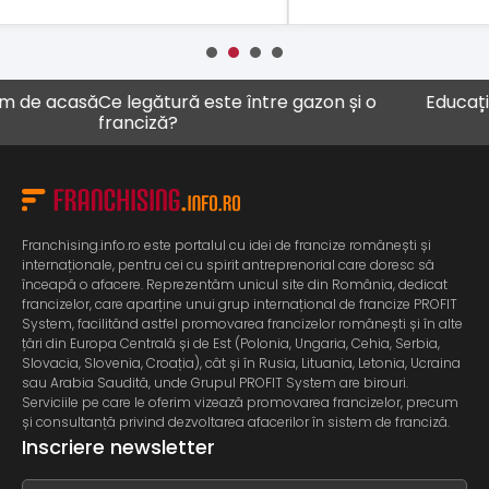
acasă
Ce legătură este între gazon și o
Educația ca af
franciză?
Franchising.info.ro este portalul cu idei de francize românești și
internaționale, pentru cei cu spirit antreprenorial care doresc să
înceapă o afacere. Reprezentăm unicul site din România, dedicat
francizelor, care aparține unui grup internațional de francize PROFIT
System, facilitând astfel promovarea francizelor românești și în alte
țări din Europa Centrală și de Est (Polonia, Ungaria, Cehia, Serbia,
Slovacia, Slovenia, Croația), cât și în Rusia, Lituania, Letonia, Ucraina
sau Arabia Saudită, unde Grupul PROFIT System are birouri.
Serviciile pe care le oferim vizează promovarea francizelor, precum
și consultanță privind dezvoltarea afacerilor în sistem de franciză.
Inscriere newsletter