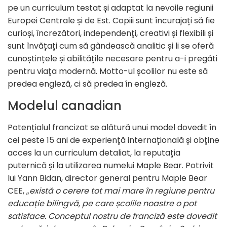
pe un curriculum testat și adaptat la nevoile regiunii
Europei Centrale și de Est. Copiii sunt încurajați să fie
curioși, încrezători, independenți, creativi și flexibili și
sunt învățați cum să gândească analitic și li se oferă
cunoștințele și abilitățile necesare pentru a-i pregăti
pentru viața modernă. Motto-ul școlilor nu este să
predea engleză, ci să predea în engleză.
Modelul canadian
Potențialul francizat se alătură unui model dovedit în
cei peste 15 ani de experiență internațională și obține
acces la un curriculum detaliat, la reputația
puternică și la utilizarea numelui Maple Bear. Potrivit
lui Yann Bidan, director general pentru Maple Bear
CEE, „
există o cerere tot mai mare în regiune pentru
educație bilingvă, pe care școlile noastre o pot
satisface. Conceptul nostru de franciză este dovedit