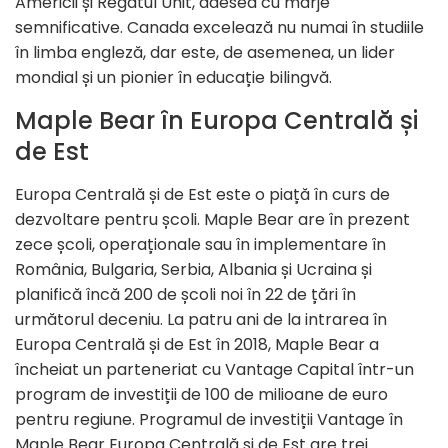
Americii și Regatul Unit, adesea cu marje
semnificative. Canada excelează nu numai în studiile
în limba engleză, dar este, de asemenea, un lider
mondial și un pionier în educație bilingvă.
Maple Bear în Europa Centrală și
de Est
Europa Centrală și de Est este o piață în curs de
dezvoltare pentru școli. Maple Bear are în prezent
zece școli, operaționale sau în implementare în
România, Bulgaria, Serbia, Albania și Ucraina și
planifică încă 200 de școli noi în 22 de țări în
următorul deceniu. La patru ani de la intrarea în
Europa Centrală și de Est în 2018, Maple Bear a
încheiat un parteneriat cu Vantage Capital într-un
program de investiții de 100 de milioane de euro
pentru regiune. Programul de investiții Vantage în
Maple Bear Europa Centrală și de Est are trei