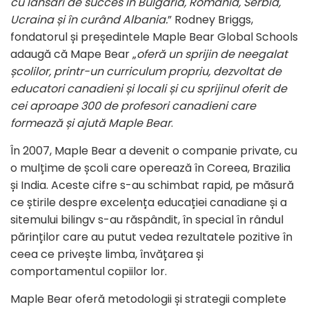
cu lansări de succes în Bulgaria, România, Serbia,
Ucraina și în curând Albania.
” Rodney Briggs,
fondatorul și președintele Maple Bear Global Schools
adaugă că Mape Bear „
oferă un sprijin de neegalat
școlilor, printr-un curriculum propriu, dezvoltat de
educatori canadieni și locali și cu sprijinul oferit de
cei aproape 300 de profesori canadieni care
formează și ajută Maple Bear
.
În 2007, Maple Bear a devenit o companie private, cu
o mulțime de școli care operează în Coreea, Brazilia
și India. Aceste cifre s-au schimbat rapid, pe măsură
ce știrile despre excelența educației canadiane și a
sitemului bilingv s-au răspândit, în special în rândul
părinților care au putut vedea rezultatele pozitive în
ceea ce privește limba, învățarea și
comportamentul copiilor lor.
Maple Bear oferă metodologii și strategii complete