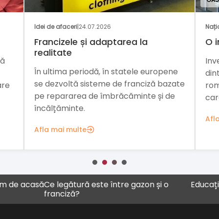
Idei de afaceri
|
24.07.2026
Nați
Francizele și adaptarea la
O i
realitate
mă
Inv
În ultima periodă, în statele europene
din
se dezvoltă sisteme de franciză bazate
are
rom
pe repararea de îmbrăcăminte și de
car
încălțăminte.
Afl
Afla mai multe
acasă
Ce legătură este între gazon și o
Educația ca af
franciză?