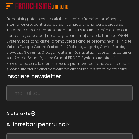
Franchising.info.ro este portalul cu idei de francize românești și
internaționale, pentru cei cu spirit antreprenorial care doresc să
înceapă o afacere. Reprezentăm unicul site din România, dedicat
francizelor, care aparține unui grup internațional de francize PROFIT
System, facilitând astfel promovarea francizelor românești și în alte
țări din Europa Centrală și de Est (Polonia, Ungaria, Cehia, Serbia,
Slovacia, Slovenia, Croația), cât și în Rusia, Lituania, Letonia, Ucraina
sau Arabia Saudită, unde Grupul PROFIT System are birouri.
Serviciile pe care le oferim vizează promovarea francizelor, precum
și consultanță privind dezvoltarea afacerilor în sistem de franciză.
Inscriere newsletter
If
you
see
this,
Alatura-te
leave
Ai intrebari pentru noi?
this
form
If