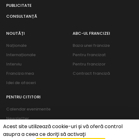
PUBLICITATE
CONSULTANȚĂ
NOUTĂȚI
ABC-UL FRANCIZEI
Naționale
Baza unei francize
Internaționale
Pentru francizat
Interviu
Pentru francizor
Franciza mea
Contract franciză
Idei de afaceri
PENTRU CITITORI
Calendar evenimente
Newsletter
Acest site utilizează cookie-uri și vă oferă control
Despre noi
asupra a ceea ce doriți să activați