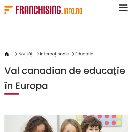
Panoul de gestionare a panourilor cookie
Noutăți
Internaționale
Educație
Val canadian de educație
în Europa