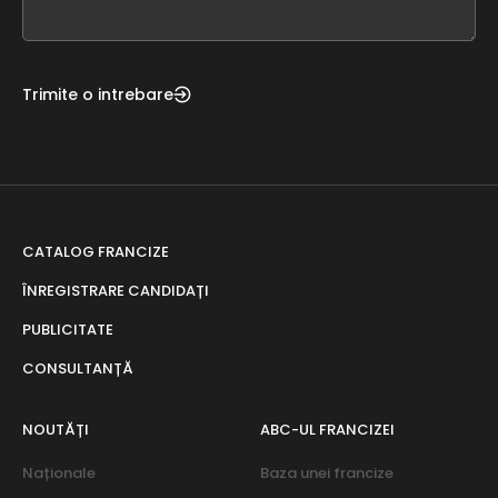
blank
Trimite o intrebare
CATALOG FRANCIZE
ÎNREGISTRARE CANDIDAȚI
PUBLICITATE
CONSULTANȚĂ
NOUTĂȚI
ABC-UL FRANCIZEI
Naționale
Baza unei francize