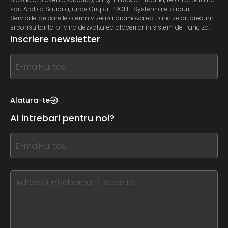
sau Arabia Saudită, unde Grupul PROFIT System are birouri.
Serviciile pe care le oferim vizează promovarea francizelor, precum
și consultanță privind dezvoltarea afacerilor în sistem de franciză.
Inscriere newsletter
If
you
see
this,
Alatura-te
leave
Ai intrebari pentru noi?
this
form
If
field
you
blank
see
this,
leave
this
form
field