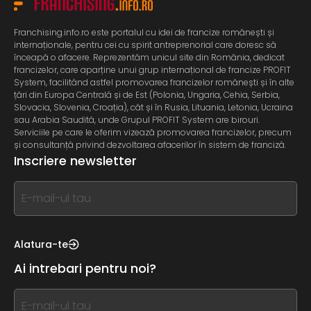
Franchising.info.ro este portalul cu idei de francize românești și
internaționale, pentru cei cu spirit antreprenorial care doresc să
înceapă o afacere. Reprezentăm unicul site din România, dedicat
francizelor, care aparține unui grup internațional de francize PROFIT
System, facilitând astfel promovarea francizelor românești și în alte
țări din Europa Centrală și de Est (Polonia, Ungaria, Cehia, Serbia,
Slovacia, Slovenia, Croația), cât și în Rusia, Lituania, Letonia, Ucraina
sau Arabia Saudită, unde Grupul PROFIT System are birouri.
Serviciile pe care le oferim vizează promovarea francizelor, precum
și consultanță privind dezvoltarea afacerilor în sistem de franciză.
Inscriere newsletter
If
you
see
this,
Alatura-te
leave
Ai intrebari pentru noi?
this
form
If
field