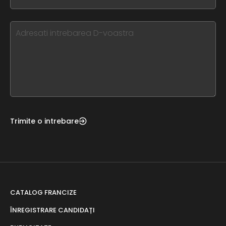
you
blank
see
this,
leave
this
form
field
blank
Trimite o intrebare
CATALOG FRANCIZE
ÎNREGISTRARE CANDIDAȚI