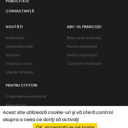
PUBLICITATE
CONSULTANȚĂ
NOUTĂȚI
ABC-UL FRANCIZEI
Naționale
Baza unei francize
Internaționale
Pentru francizat
Interviu
Pentru francizor
Franciza mea
Contract franciză
Idei de afaceri
PENTRU CITITORI
Calendar evenimente
Newsletter
Acest site utilizează cookie-uri și vă oferă control
Despre noi
asupra a ceea ce doriți să activați
OK, acceptați-le pe toate