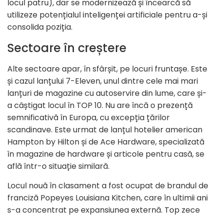
locul patru), dar se modernizează și încearcă să
utilizeze potențialul inteligenței artificiale pentru a-și
consolida poziția.
Sectoare în creștere
Alte sectoare apar, în sfârșit, pe locuri fruntașe. Este
și cazul lanțului 7-Eleven, unul dintre cele mai mari
lanțuri de magazine cu autoservire din lume, care și-
a câștigat locul în TOP 10. Nu are încă o prezență
semnificativă în Europa, cu excepția țărilor
scandinave. Este urmat de lanțul hotelier american
Hampton by Hilton și de Ace Hardware, specializată
în magazine de hardware și articole pentru casă, se
află într-o situație similară.
Locul nouă în clasament a fost ocupat de brandul de
franciză Popeyes Louisiana Kitchen, care în ultimii ani
s-a concentrat pe expansiunea externă. Top zece