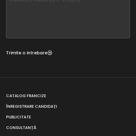
leave
this
form
field
blank
Trimite o intrebare
CATALOG FRANCIZE
ÎNREGISTRARE CANDIDAȚI
PUBLICITATE
CONSULTANȚĂ