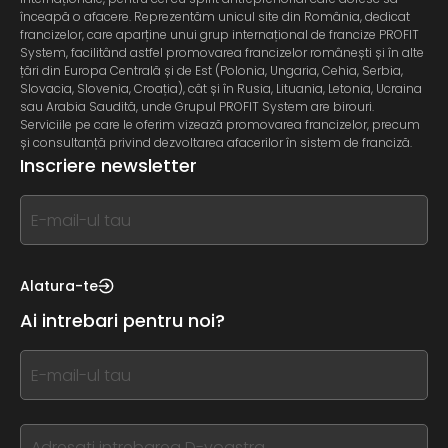
înceapă o afacere. Reprezentăm unicul site din România, dedicat
francizelor, care aparține unui grup internațional de francize PROFIT
System, facilitând astfel promovarea francizelor românești și în alte
țări din Europa Centrală și de Est (Polonia, Ungaria, Cehia, Serbia,
Slovacia, Slovenia, Croația), cât și în Rusia, Lituania, Letonia, Ucraina
sau Arabia Saudită, unde Grupul PROFIT System are birouri.
Serviciile pe care le oferim vizează promovarea francizelor, precum
și consultanță privind dezvoltarea afacerilor în sistem de franciză.
Inscriere newsletter
If
you
see
this,
Alatura-te
leave
Ai intrebari pentru noi?
this
form
If
field
you
blank
see
this,