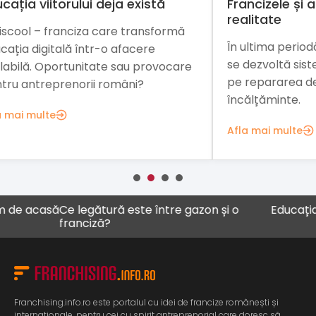
Francizele și adaptarea la
O i
realitate
mă
Inv
În ultima periodă, în statele europene
din
se dezvoltă sisteme de franciză bazate
are
rom
pe repararea de îmbrăcăminte și de
car
încălțăminte.
Afl
Afla mai multe
 acasă
Ce legătură este între gazon și o
Educația ca a
franciză?
Franchising.info.ro este portalul cu idei de francize românești și
internaționale, pentru cei cu spirit antreprenorial care doresc să