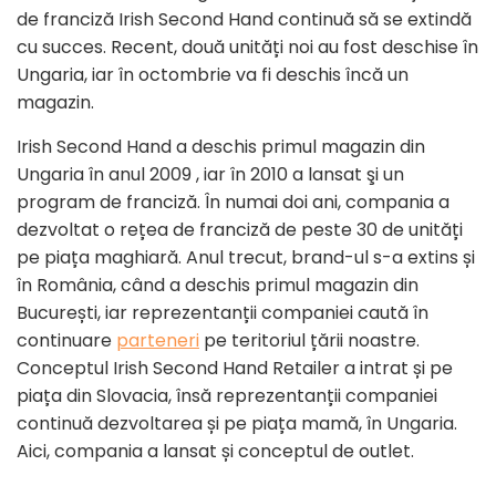
de franciză Irish Second Hand continuă să se extindă
cu succes. Recent, două unități noi au fost deschise în
Ungaria, iar în octombrie va fi deschis încă un
magazin.
Irish Second Hand a deschis primul magazin din
Ungaria în anul 2009 , iar în 2010 a lansat şi un
program de franciză. În numai doi ani, compania a
dezvoltat o rețea de franciză de peste 30 de unități
pe piața maghiară. Anul trecut, brand-ul s-a extins și
în România, când a deschis primul magazin din
București, iar reprezentanții companiei caută în
continuare
parteneri
pe teritoriul țării noastre.
Conceptul Irish Second Hand Retailer a intrat și pe
piața din Slovacia, însă reprezentanții companiei
continuă dezvoltarea și pe piața mamă, în Ungaria.
Aici, compania a lansat și conceptul de outlet.