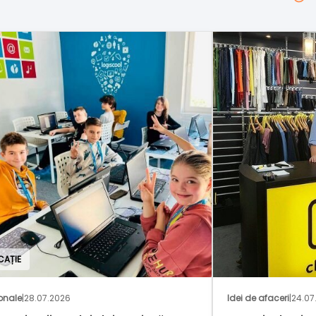
GAS
Idei de afaceri
|
24.07.2026
Nați