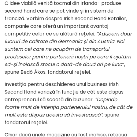
O idee viabilă venită tocmai din Irlanda- produse
second hand care se pot vinde și în sistem de
franciză. Vorbim despre Irish Second Hand Retailer,
companie care oferă un important avantaj
competitiv celor ce se alătură rețelei.
”Aducem doar
lucruri de calitate din Germania și din Austria. Noi
suntem cei care ne ocupăm de transportul
produselor pentru partenerii noștri pe care îi ajutăm
să-și înoiască stocul o dată-de două ori pe lună
”,
spune Bedő Ákos, fondatorul rețelei.
Investiția pentru deschiderea unui business Irish
Second Hand variază în funcție de cât este dispus
antreprenorul să scoată din buzunar.
”Depinde
foarte mult de intenția partenerului nostru, de cât de
mult este dispus acesta să investească”
, spune
fondatorul rețelei.
Chiar dacă unele magazine au fost închise, rețeaua