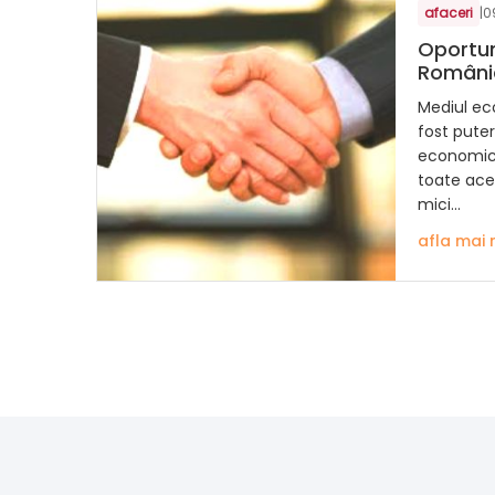
afaceri
|
0
Oportun
Români
Mediul ec
fost puter
economică
toate ace
mici...
afla mai 