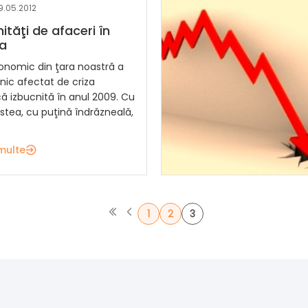
9.05.2012
ităţi de afaceri în
a
onomic din ţara noastră a
nic afectat de criza
 izbucnită în anul 2009. Cu
stea, cu puţină îndrăzneală,
multe
1
2
3