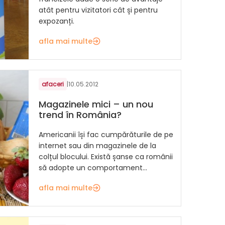
atât pentru vizitatori cât și pentru
expozanți.
afla mai multe
afaceri
|
10.05.2012
Magazinele mici – un nou
trend în România?
Americanii își fac cumpărăturile de pe
internet sau din magazinele de la
colțul blocului. Există șanse ca românii
să adopte un comportament...
afla mai multe