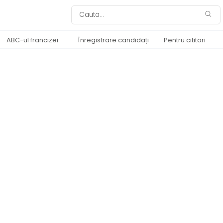
ABC-ul francizei
Înregistrare candidați
Pentru cititori