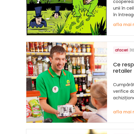
coopereaz
unii în cei
în întreag
afla mai 
afaceri
|
1
Ce resp
retailer
Cumpărăto
verifice d
achizițio
afla mai 