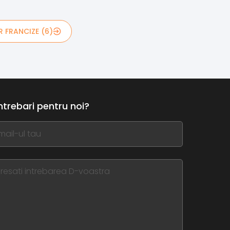
 FRANCIZE (6)
intrebari pentru noi?
,
ve
m
d
nk