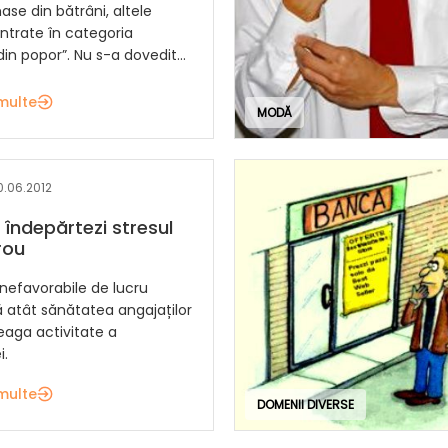
se din bătrâni, altele
ntrate în categoria
din popor”. Nu s-a dovedit...
multe
MODĂ
0.06.2012
îndepărtezi stresul
rou
 nefavorabile de lucru
 atât sănătatea angajaților
reaga activitate a
i.
multe
DOMENII DIVERSE