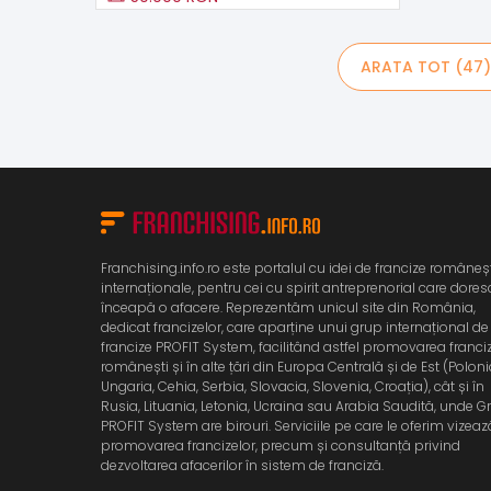
ARATA TOT (47)
Franchising.info.ro este portalul cu idei de francize româneșt
internaționale, pentru cei cu spirit antreprenorial care dores
înceapă o afacere. Reprezentăm unicul site din România,
dedicat francizelor, care aparține unui grup internațional de
francize PROFIT System, facilitând astfel promovarea franci
românești și în alte țări din Europa Centrală și de Est (Poloni
Ungaria, Cehia, Serbia, Slovacia, Slovenia, Croația), cât și în
Rusia, Lituania, Letonia, Ucraina sau Arabia Saudită, unde G
PROFIT System are birouri. Serviciile pe care le oferim vizeaz
promovarea francizelor, precum și consultanță privind
dezvoltarea afacerilor în sistem de franciză.