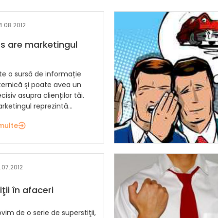
4.08.2012
s are marketingul
te o sursă de informație
ternică și poate avea un
isiv asupra clienților tăi.
ketingul reprezintă...
multe
3.07.2012
ţii în afaceri
ovim de o serie de superstiţii,