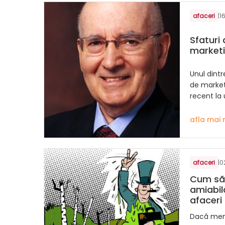
afaceri
|
1
Sfaturi 
marketi
Unul dint
de market
recent la 
afla mai 
afaceri
|
0
Cum să 
amiabil
afaceri
Dacă memb