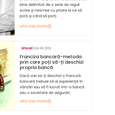
bine delimitat de o serie de reguli
scrise și nescrise cu privire la ce să
porți și când să porți.
afla mai multe
afaceri
|
24.06.2012
Franciza bancară-metoda
prin care poți să-ți deschizi
propria bancă
Dacă vrei sa-ți deschizi o franciză
bancară trebuie să ai experiență în
vânzări sau să fi lucrat într-o bancă
sau o societate de asigurări.
afla mai multe