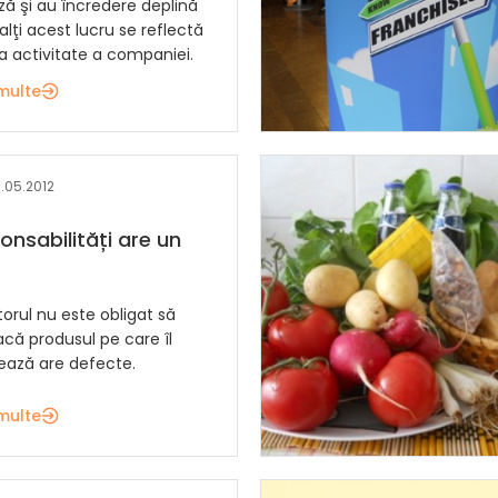
ă şi au încredere deplină
lalţi acest lucru se reflectă
a activitate a companiei.
multe
0.05.2012
onsabilități are un
rul nu este obligat să
acă produsul pe care îl
nează are defecte.
multe