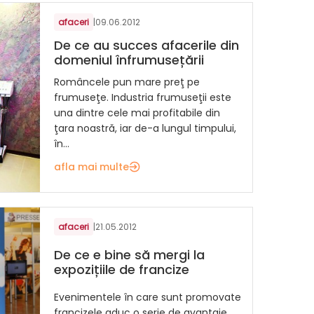
afaceri
|
09.06.2012
De ce au succes afacerile din
domeniul înfrumusețării
Româncele pun mare preţ pe
frumuseţe. Industria frumuseţii este
una dintre cele mai profitabile din
ţara noastră, iar de-a lungul timpului,
în...
afla mai multe
afaceri
|
21.05.2012
De ce e bine să mergi la
expozițiile de francize
Evenimentele în care sunt promovate
francizele aduc o serie de avantaje