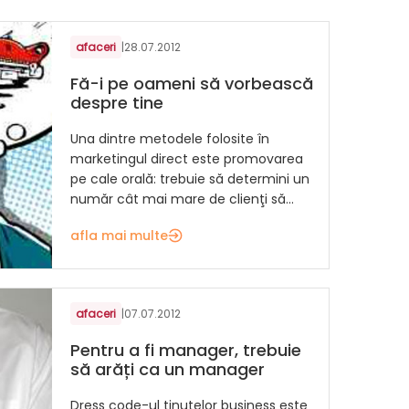
afaceri
|
28.07.2012
Fă-i pe oameni să vorbească
despre tine
Una dintre metodele folosite în
marketingul direct este promovarea
pe cale orală: trebuie să determini un
număr cât mai mare de clienţi să...
afla mai multe
afaceri
|
07.07.2012
Pentru a fi manager, trebuie
să arăți ca un manager
Dress code-ul ținutelor business este