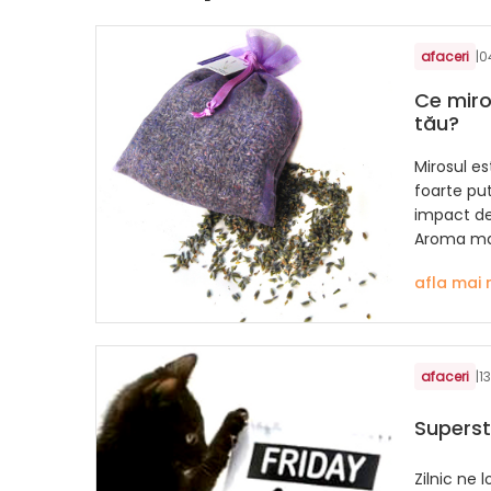
afaceri
|
0
Ce miro
tău?
Mirosul es
foarte pu
impact dec
Aroma mar
afla mai 
afaceri
|
1
Supersti
Zilnic ne l