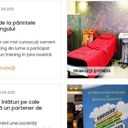
6.06.2012
de la părintele
ngului
re cei mai cunoscuți oameni
ing din lume a participat
un training în țara noastră.
multe
FRUMUSEŢE ŞI FITNESS
2.06.2012
înlături pe cale
ă un partener de
rii unei societăţi