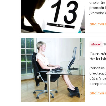
unele răma
proaspăt i
„vorbelor 
afla mai 
afaceri
|
3
Cum să 
de la bi
Condițiile
afectează
cât și înt
companie
afla mai 