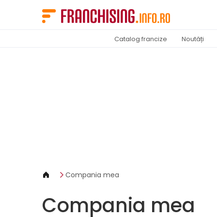
Panoul de gestionare a panourilor cookie
Catalog francize
Noutăți
Compania mea
Compania mea