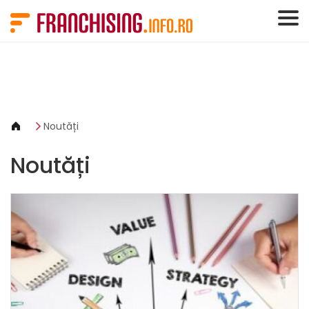
Panoul de gestionare a panourilor cookie
Noutăți
Noutăți