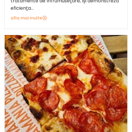
tratamente de înfrumusețare, își demonstreză
eficiența...
afla mai multe