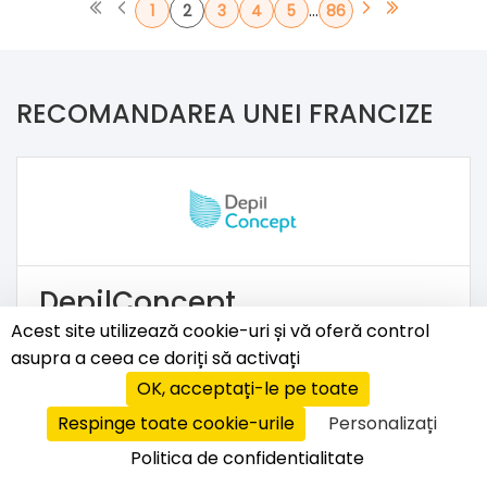
...
1
2
3
4
5
86
RECOMANDAREA UNEI FRANCIZE
DepilConcept
Acest site utilizează cookie-uri și vă oferă control
Master Franciza Epilare laser și
asupra a ceea ce doriți să activați
fototerapie
OK, acceptați-le pe toate
200.000 RON
Respinge toate cookie-urile
Personalizați
Politica de confidentialitate