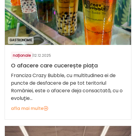
GASTRONOMIE
naționale
|
12.12.2025
O afacere care cucerește piața
Franciza Crazy Bubble, cu multitudinea ei de
puncte de desfacere de pe tot teritoriul
României, este o afacere deja consactată, cu o
evoluție...
afla mai multe