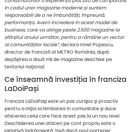
consumatorilor o experiență plăcută de cumpărare,
în cadul unor magazine moderne și suntem
responsabili de a ne îmbunătăți, împreună,
performanța. Avem încredere în acest model de
business, care va atinge peste 2.500 magazine la
sfârșitul anului următor, pentru a rămâne un vector
al comunităților locale”
, declara Irinel Popescu,
director de franciză al METRO România, după
depășirea a două mii de magazine deschise pe
teritoriul național.
Ce înseamnă investiția în franciza
LaDoiPași
Franciza LaDoiPași este un pas curajos și proactiv
pentru a iniția schimbarea în comunitate și duce
afacerea celui care face acest pas la un nou nivel.
Deschiderea unei afaceri pe cont propriu este o
inițiativă îndrăzneață, însă dacă noul partener