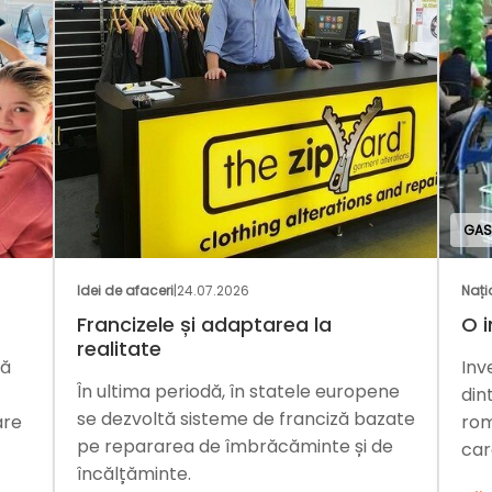
GAS
Idei de afaceri
|
24.07.2026
Nați
Francizele și adaptarea la
O i
realitate
mă
Inv
În ultima periodă, în statele europene
din
se dezvoltă sisteme de franciză bazate
are
rom
pe repararea de îmbrăcăminte și de
car
încălțăminte.