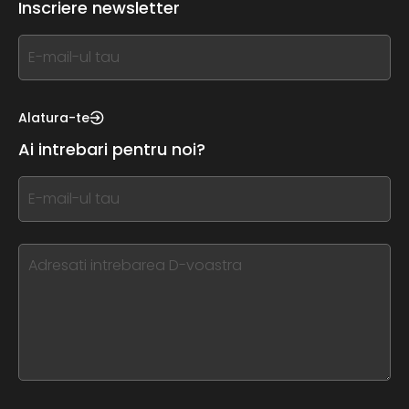
Inscriere newsletter
If
you
see
this,
Alatura-te
leave
Ai intrebari pentru noi?
this
form
If
field
you
blank
see
this,
leave
this
form
field
blank