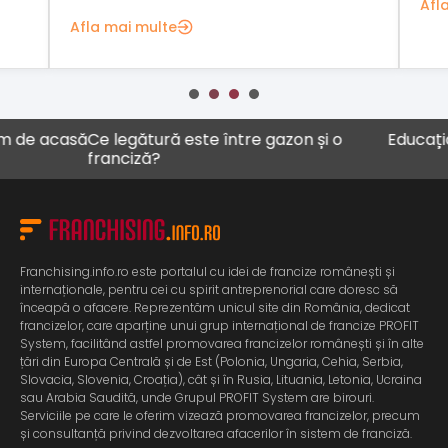
Afl
Afla mai multe
acasă
Ce legătură este între gazon și o
Educația ca a
franciză?
Franchising.info.ro este portalul cu idei de francize românești și
internaționale, pentru cei cu spirit antreprenorial care doresc să
înceapă o afacere. Reprezentăm unicul site din România, dedicat
francizelor, care aparține unui grup internațional de francize PROFIT
System, facilitând astfel promovarea francizelor românești și în alte
țări din Europa Centrală și de Est (Polonia, Ungaria, Cehia, Serbia,
Slovacia, Slovenia, Croația), cât și în Rusia, Lituania, Letonia, Ucraina
sau Arabia Saudită, unde Grupul PROFIT System are birouri.
Serviciile pe care le oferim vizează promovarea francizelor, precum
și consultanță privind dezvoltarea afacerilor în sistem de franciză.