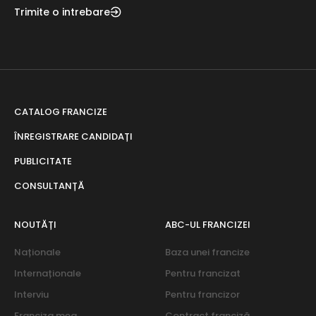
Trimite o intrebare
CATALOG FRANCIZE
ÎNREGISTRARE CANDIDAȚI
PUBLICITATE
CONSULTANȚĂ
NOUTĂȚI
ABC-UL FRANCIZEI
Naționale
Baza unei francize
Internaționale
Pentru francizat
Interviu
Pentru francizor
Franciza mea
Contract franciză