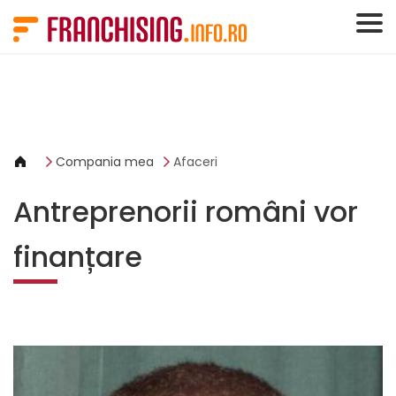
Panoul de gestionare a panourilor cookie
Compania mea
Afaceri
Antreprenorii români vor
finanțare