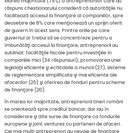
Marea majoritate (75%) a antreprenorilor care au
răspuns chestionarului consideră că autorităţile nu
facilitează accesul la finanţare al companiilor, spre
deosebire de 8% care menţionează un sprijin oferit
de guvern în acest sens. Printre ariile pe care
guvernul ar trebui să se concentreze pentru a
îmbunătăţi accesul la finanţare, antreprenorii au
subliniat: facilităţile fiscale pentru investiţiile în
companiile mici (34 răspunsuri), promovarea unei
legislaţii eficiente şi echitabile a muncii (27), sisteme
de reglementare simplificate şi mai eficiente ale
afacerilor (25) şi oferirea de fonduri pentru scheme
de finanţare (20).
În marea lor majoritate, antreprenorii tineri români
se orientează spre creditul bancar, dar iau în
considerare şi alte surse de finanţare ca fondurile
europene şi joint ventures cu parteneri de afaceri.
Cei mai mulţi antreprenori au nevoie de finanţare