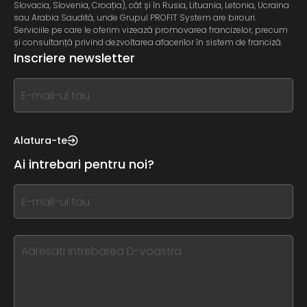
Slovacia, Slovenia, Croația), cât și în Rusia, Lituania, Letonia, Ucraina
sau Arabia Saudită, unde Grupul PROFIT System are birouri.
Serviciile pe care le oferim vizează promovarea francizelor, precum
și consultanță privind dezvoltarea afacerilor în sistem de franciză.
Inscriere newsletter
If
you
see
this,
Alatura-te
leave
Ai intrebari pentru noi?
this
form
If
field
you
blank
see
this,
leave
this
form