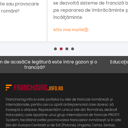
se dezvoltă sisteme de franciză bazate
are
rom
pe repararea de îmbrăcăminte și de
car
încălțăminte.
Afl
Afla mai multe
 acasă
Ce legătură este între gazon și o
Educația ca a
franciză?
Franchising.info.ro este portalul cu idei de francize românești și
internaționale, pentru cei cu spirit antreprenorial care doresc să
înceapă o afacere. Reprezentăm unicul site din România, dedicat
francizelor, care aparține unui grup internațional de francize PROFIT
System, facilitând astfel promovarea francizelor românești și în alte
țări din Europa Centrală și de Est (Polonia, Ungaria, Cehia, Serbia,