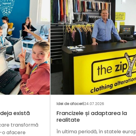
GAS
Idei de afaceri
|
24.07.2026
Nați
Francizele și adaptarea la
O i
realitate
mă
Inv
În ultima periodă, în statele europene
din