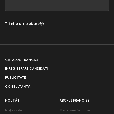
field
blank
Trimite o intrebare
CATALOG FRANCIZE
ÎNREGISTRARE CANDIDAȚI
PUBLICITATE
CONSULTANȚĂ
NOUTĂȚI
ABC-UL FRANCIZEI
Naționale
Baza unei francize