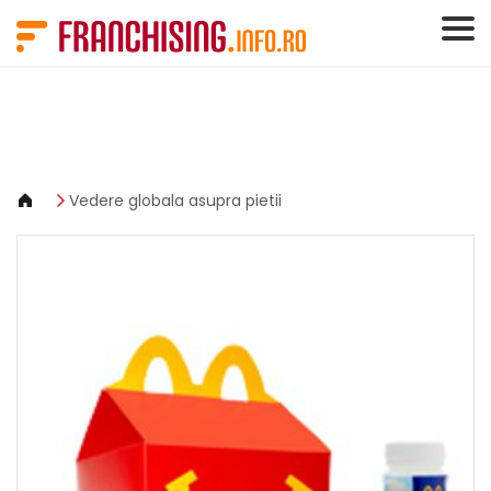
Panoul de gestionare a panourilor cookie
Vedere globala asupra pietii