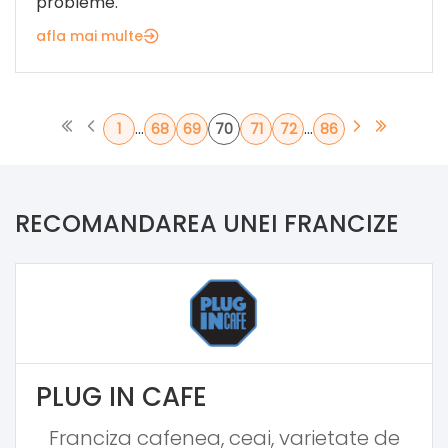
probleme.
afla mai multe
...
...
1
68
69
70
71
72
86
RECOMANDAREA UNEI FRANCIZE
PLUG IN CAFE
Franciza cafenea, ceai, varietate de