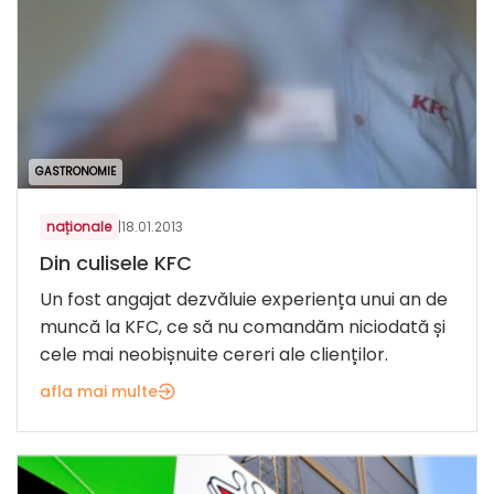
GASTRONOMIE
naționale
|
18.01.2013
Din culisele KFC
Un fost angajat dezvăluie experiența unui an de
muncă la KFC, ce să nu comandăm niciodată și
cele mai neobișnuite cereri ale clienților.
afla mai multe