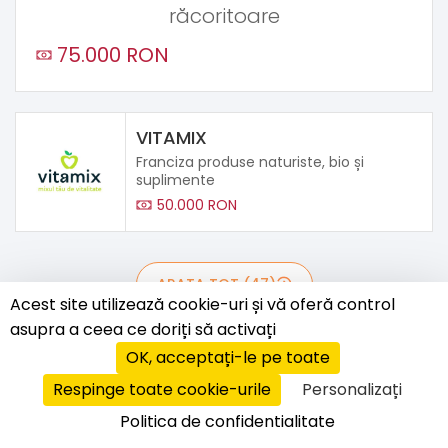
răcoritoare
75.000 RON
VITAMIX
Franciza produse naturiste, bio și
suplimente
50.000 RON
ARATA TOT (47)
Acest site utilizează cookie-uri și vă oferă control
FRANCIZE (40)
asupra a ceea ce doriți să activați
OK, acceptați-le pe toate
PARTENERIATE (1)
Respinge toate cookie-urile
Personalizați
MASTER FRANCIZE (6)
Politica de confidentialitate