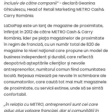
inclusiv de către companii“ -
declară Geanina
Ghiculescu, Head of Retail Marketing METRO Cash&
Carry România.
LaDoiPași este un lanț de magazine de proximitate,
înființat în 2012 de către METRO Cash & Carry
România, lider pe piața magazinelor de proximitate
în regim de franciză, cu un număr total de 820 de
magazine la nivel național care propune un model de
business independent și durabil, care reflectă
deopotrivă așteptările clienților și nevoile
antreprenorilor, numitorul comun fiind comunitatea
locală. Rețeaua mizează pe nevoile în schimbare ale
consumatorilor, care caută tot mai mult magazinele
de proximitate, cu servicii extinse, unde să se simtă
confortabil.
„
În relația cu METRO, antreprenorii sunt cei care
aduc plus valoare francizei, dar și comunității în