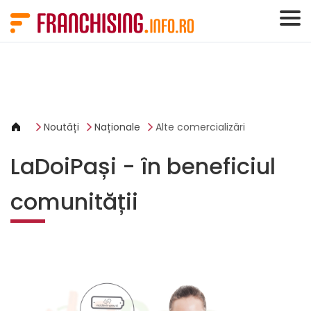
Panoul de gestionare a panourilor cookie
Noutăți
Naționale
Alte comercializări
LaDoiPași - în beneficiul
comunității