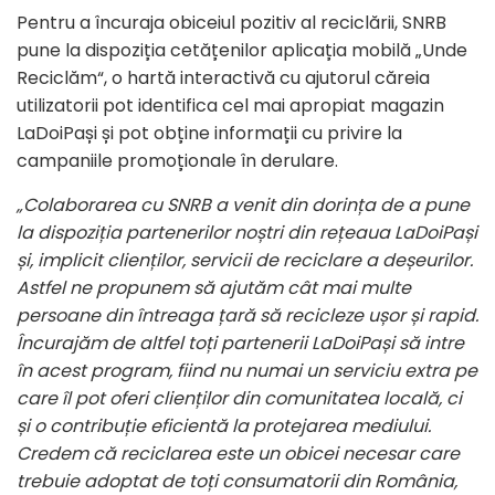
Pentru a încuraja obiceiul pozitiv al reciclării, SNRB
pune la dispoziția cetățenilor aplicația mobilă „Unde
Reciclăm“, o hartă interactivă cu ajutorul căreia
utilizatorii pot identifica cel mai apropiat magazin
LaDoiPași și pot obține informații cu privire la
campaniile promoționale în derulare.
„Colaborarea cu SNRB a venit din dorința de a pune
la dispoziția partenerilor noștri din rețeaua LaDoiPași
și, implicit clienților, servicii de reciclare a deșeurilor.
Astfel ne propunem să ajutăm cât mai multe
persoane din întreaga țară să recicleze ușor și rapid.
Încurajăm de altfel toți partenerii LaDoiPași să intre
în acest program, fiind nu numai un serviciu extra pe
care îl pot oferi clienților din comunitatea locală, ci
și o contribuție eficientă la protejarea mediului.
Credem că reciclarea este un obicei necesar care
trebuie adoptat de toți consumatorii din România,