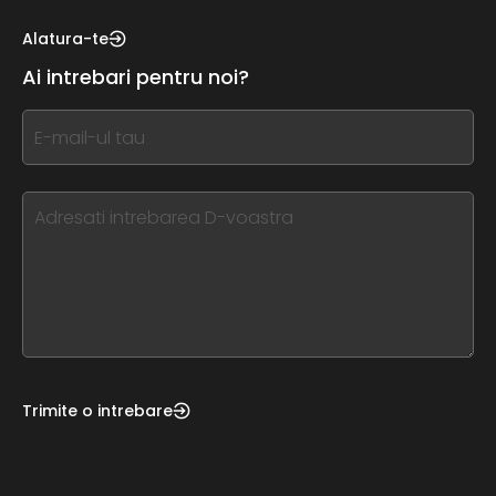
see
this,
Alatura-te
leave
Ai intrebari pentru noi?
this
form
If
field
you
blank
see
this,
leave
this
form
field
blank
Trimite o intrebare