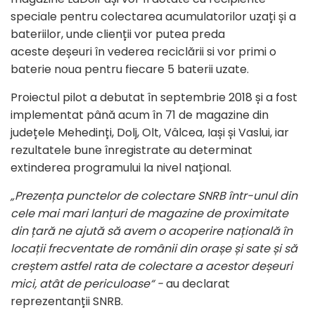
speciale pentru colectarea acumulatorilor uzați și a
bateriilor, unde clienții vor putea preda
aceste deșeuri în vederea reciclării si vor primi o
baterie noua pentru fiecare 5 baterii uzate.
Proiectul pilot a debutat în septembrie 2018 și a fost
implementat până acum în 71 de magazine din
județele Mehedinți, Dolj, Olt, Vâlcea, Iași și Vaslui, iar
rezultatele bune înregistrate au determinat
extinderea programului la nivel național.
„Prezența punctelor de colectare SNRB într-unul din
cele mai mari lanțuri de magazine de proximitate
din țară ne ajută să avem o acoperire națională în
locații frecventate de românii din orașe și sate și să
creștem astfel rata de colectare a acestor deșeuri
mici, atât de periculoase“ -
au declarat
reprezentanții SNRB.