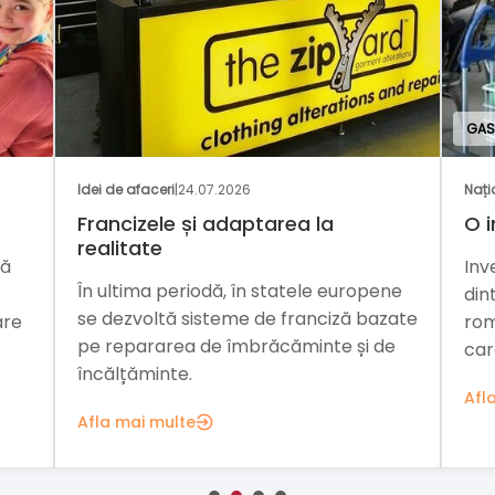
GAS
Idei de afaceri
|
24.07.2026
Nați
Francizele și adaptarea la
O i
realitate
mă
Inv
În ultima periodă, în statele europene
din
se dezvoltă sisteme de franciză bazate
are
rom
pe repararea de îmbrăcăminte și de
car
încălțăminte.
Afl
Afla mai multe