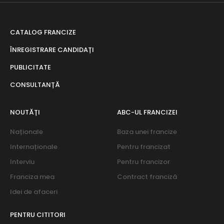
CATALOG FRANCIZE
ÎNREGISTRARE CANDIDAȚI
PUBLICITATE
CONSULTANȚĂ
NOUTĂȚI
ABC-UL FRANCIZEI
Naționale
Baza unei francize
Internaționale
Pentru francizat
Interviu
Pentru francizor
Franciza mea
Contract franciză
Idei de afaceri
PENTRU CITITORI