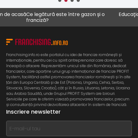
 acasă
Ce legătură este între gazon și o
Educația ca a
franciză?
Franchising.info.ro este portalul cu idei de francize românești și
internaționale, pentru cei cu spirit antreprenorial care doresc să
înceapă o afacere. Reprezentăm unicul site din România, dedicat
francizelor, care aparține unui grup internațional de francize PROFIT
System, facilitând astfel promovarea francizelor românești și în alte
țări din Europa Centrală și de Est (Polonia, Ungaria, Cehia, Serbia,
Slovacia, Slovenia, Croația), cât și în Rusia, Lituania, Letonia, Ucraina
sau Arabia Saudită, unde Grupul PROFIT System are birouri.
Serviciile pe care le oferim vizează promovarea francizelor, precum
și consultanță privind dezvoltarea afacerilor în sistem de franciză.
Inscriere newsletter
If
you