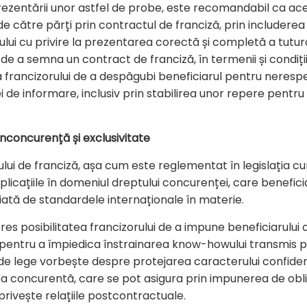
rezentării unor astfel de probe, este recomandabil ca acea
ătre părți prin contractul de franciză, prin includerea u
lui cu privire la prezentarea corectă și completă a tutur
i de a semna un contract de franciză, în termenii și condiți
 a francizorului de a despăgubi beneficiarul pentru neresp
 de informare, inclusiv prin stabilirea unor repere pentru
onconcurență și exclusivitate
tului de franciză, așa cum este reglementat în legislația c
plicațiile în domeniul dreptului concurenței, care benefici
ată de standardele internaționale în materie.
es posibilitatea francizorului de a impune beneficiarului 
al pentru a împiedica înstrainarea know-howului transmis 
e lege vorbește despre protejarea caracterului confidenția
 concurentă, care se pot asigura prin impunerea de obliga
privește relațiile postcontractuale.