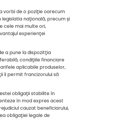
ea vorbi de o poziție oarecum
 legislatia națională, precum și
de cele mai multe ori,
vantajul experienței
e a pune la dispozitția
erabilă, condițiile financiare
arifele aplicabile produselor,
i îi permit francizorului să
ei obligații stabilite în
ementeze în mod expres acest
judiciul cauzat beneficiarului,
ea obligației legale de