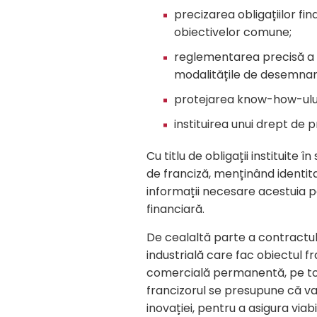
precizarea obligațiilor fin
obiectivelor comune;
reglementarea precisă a c
modalitățile de desemnar
protejarea know-how-ului
instituirea unui drept de
Cu titlu de obligații instituite î
de franciză, menținând identit
informații necesare acestuia pe
financiară.
De cealaltă parte a contractului
industrială care fac obiectul fr
comercială permanentă, pe toa
francizorul se presupune că va u
inovației, pentru a asigura viab