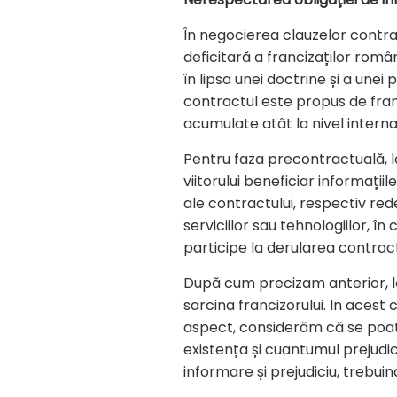
În negocierea clauzelor contra
deficitară a francizaților român
în lipsa unei doctrine și a unei 
contractul este propus de fran
acumulate atât la nivel internaț
Pentru faza precontractuală, le
viitorului beneficiar informații
ale contractului, respectiv red
serviciilor sau tehnologiilor, în
participe la derularea contract
După cum precizam anterior, lege
sarcina francizorului. In aces
aspect, considerăm că se poate
existența și cuantumul prejudic
informare și prejudiciu, trebuin