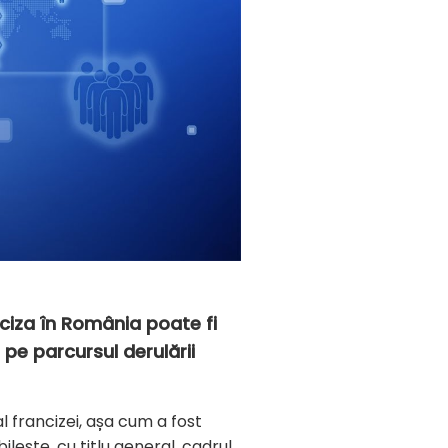
nciza în România poate fi
 pe parcursul derulării
al francizei, așa cum a fost
ilește, cu titlu general, cadrul