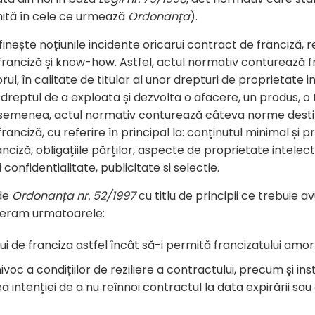
umită în cele ce urmează
Ordonanța
).
inește noțiunile incidente oricarui contract de franciză, r
 franciză și know-how. Astfel, actul normativ conturează 
rul, în calitate de titular al unor drepturi de proprietate
dreptul de a exploata și dezvolta o afacere, un produs, o t
semenea, actul normativ conturează câteva norme destin
ranciză, cu referire în principal la: conținutul minimal și p
ciză, obligațiile părților, aspecte de proprietate intelect
confidentialitate, publicitate si selectie.
de
Ordonanța nr. 52/1997
cu titlu de principii ce trebuie 
meram urmatoarele:
i de franciza astfel încât să-i permită francizatului amorti
hivoc a condițiilor de reziliere a contractului, precum și ins
 intenției de a nu reînnoi contractul la data expirării sa