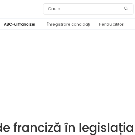
ABC-ul francizei
Înregistrare candidați
Pentru cititori
e franciză în legislația