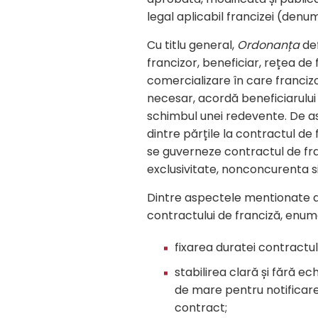
legal aplicabil francizei (den
Cu titlu general,
Ordonanța
def
francizor, beneficiar, rețea de
comercializare în care francizo
necesar, acordă beneficiarului 
schimbul unei redevente. De a
dintre părțile la contractul de f
se guverneze contractul de fran
exclusivitate, nonconcurenta si 
Dintre aspectele mentionate 
contractului de franciză, enu
fixarea duratei contractulu
stabilirea clară și fără ec
de mare pentru notificarea
contract;