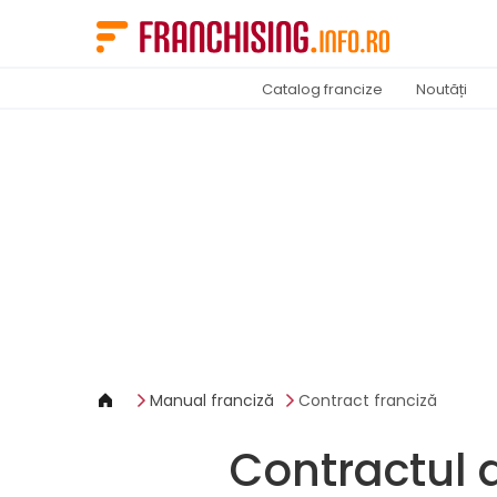
Panoul de gestionare a panourilor cookie
Catalog francize
Noutăți
Manual franciză
Contract franciză
Contractul d