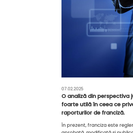
07.02.2025
O analiză din perspectiva j
foarte utilă în ceea ce pri
raporturilor de franciză.
În prezent, franciza este reg
aprobată, modificată și public