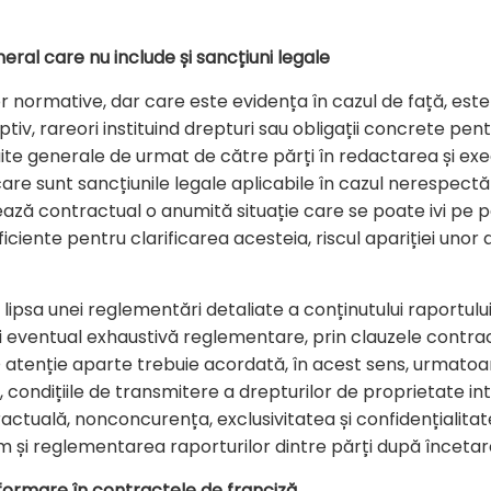
ral care nu include și sancțiuni legale
or normative, dar care este evidența în cazul de față, es
v, rareori instituind drepturi sau obligații concrete pentr
uite generale de urmat de către părți în redactarea și ex
re sunt sancțiunile legale aplicabile în cazul nerespectări
ază contractual o anumită situație care se poate ivi pe pa
uficiente pentru clarificarea acesteia, riscul apariției uno
lipsa unei reglementări detaliate a conținutului raportului j
 eventual exhaustivă reglementare, prin clauzele contrac
 atenție aparte trebuie acordată, în acest sens, urmatoar
or, condițiile de transmitere a drepturilor de proprietate i
actuală, nonconcurența, exclusivitatea și confidențialitate
m și reglementarea raporturilor dintre părți după încetar
formare în contractele de franciză