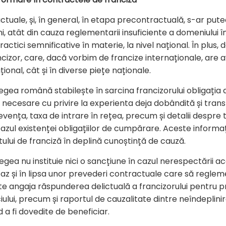
ctuale, și, în general, în etapa precontractuală, s-ar put
i, atât din cauza reglementarii insuficiente a domeniului în
practici semnificative în materie, la nivel național. În plus, 
cizor, care, dacă vorbim de francize internaționale, are a
ional, cât și în diverse piețe naționale.
gea română stabilește în sarcina francizorului obligația d
le necesare cu privire la experienta deja dobândită și transf
evența, taxa de intrare în rețea, precum și detalii despre t
 cazul existenței obligațiilor de cumpărare. Aceste informați
ului de franciză în deplină cunoștință de cauză.
a nu instituie nici o sancțiune în cazul nerespectării acest
t caz și în lipsa unor prevederi contractuale care să regl
 angaja răspunderea delictuală a francizorului pentru pre
iului, precum și raportul de cauzalitate dintre neîndeplinir
d a fi dovedite de beneficiar.