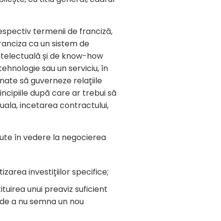
espectiv termenii de franciză,
franciza ca un sistem de
 intelectuală și de know-how
ehnologie sau un serviciu, în
ate să guverneze relațiile
rincipiile după care ar trebui să
uala, incetarea contractului,
avute în vedere la negocierea
zarea investițiilor specifice;
tituirea unui preaviz suficient
u de a nu semna un nou