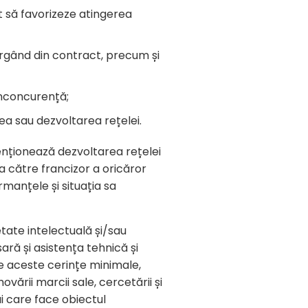
at să favorizeze atingerea
rgând din contract, precum și
onconcurență;
a sau dezvoltarea rețelei.
ționează dezvoltarea rețelei
a către francizor a oricăror
rmanțele și situația sa
etate intelectuală și/sau
sară și asistența tehnică și
e aceste cerințe minimale,
vării marcii sale, cercetării și
ui care face obiectul