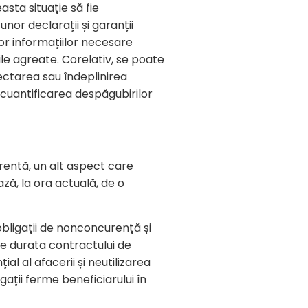
sta situație să fie
nor declarații și garanții
or informațiilor necesare
ile agreate. Corelativ, se poate
ectarea sau îndeplinirea
 cuantificarea despăgubirilor
urentă, un alt aspect care
ază, la ora actuală, de o
obligații de nonconcurență și
pe durata contractului de
l al afacerii și neutilizarea
ții ferme beneficiarului în