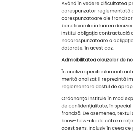
Având în vedere dificultatea p
corespunzator reglementată de c
corespunzatoare ale francizoru
beneficiarului în luarea decizie
institui obligația contractuală
necorespunzatoare a obligației
datorate, în acest caz.
Admisibilitatea clauzelor de n
În analiza specificului contrac
merită analizat îl reprezintă im
reglementare destul de apropi
Ordonanța instituie în mod expr
de confidențialitate, în speci
franciză. De asemenea, textul d
know-how-ului de către o rețea
acest sens, inclusiv în ceea ce 