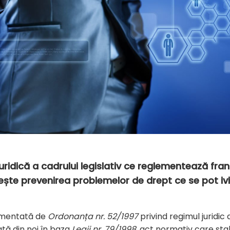
uridică a cadrului legislativ ce reglementează fra
vește prevenirea problemelor de drept ce se pot ivi
lementată de
Ordonanța nr. 52/1997
privind regimul juridic 
ată din noi în baza
Legii nr. 79/1998
, act normativ care stab