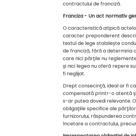
contractului de franciză.
Franciza - Un act normativ gene
O caracteristică atipică actel
caracter preponderent descripti
textul de lege stabilește cond
de franciză, fără a determina ca
care nici părțile nu reglemente
și nici legea nu oferă repere s
fi neglijat.
Drept consecință, ideal ar fi ca 
compensată printr-o atentă și
s-ar putea dovedi relevante. O
obligațiile specifice ale părțil
furnizorului, răspunderea contr
încetare a contractului, precu
Nerespectarea obligației de in