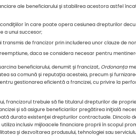
anciare ale beneficiarului și stabilirea acestora astfel înc
ondițiilor în care poate opera cesiunea drepturilor decu
e a unui succesor;
 transmis de francizor prin includerea unor clauze de n
 preemptiune, daca se considera necesar pentru mentinere
n sarcina beneficiarului, denumit și francizat,
Ordonanța
men
atea sa comună și reputația acesteia, precum și furnizare
ntru gestionarea eficientă a francizei, cu privire la perfo
, francizorul trebuie să fie titularul drepturilor de propri
ancizei și să asigure beneficiarilor pregătirea inițială nece
tă durata existenței drepturilor contractuale. Dincolo d
tiliza inclusiv mijloacele financiare proprii în scopul promo
ilitatea și dezvoltarea produsului, tehnologiei sau serviciul