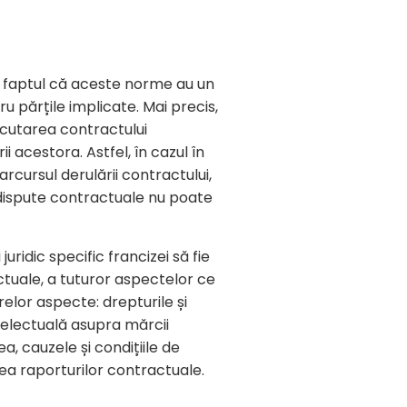
te faptul că aceste norme au un
u părțile implicate. Mai precis,
ecutarea contractului
i acestora. Astfel, în cazul în
rcursul derulării contractului,
r dispute contractuale nu poate
uridic specific francizei să fie
tuale, a tuturor aspectelor ce
elor aspecte: drepturile și
ntelectuală asupra mărcii
a, cauzele și condițiile de
ea raporturilor contractuale.