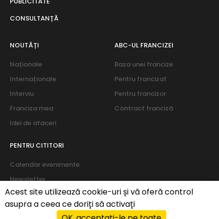
PUBLICITATE
CONSULTANȚĂ
NOUTĂȚI
ABC-UL FRANCIZEI
Naționale
Baza unei francize
Internaționale
Pentru francizat
Interviu
Pentru francizor
Franciza mea
Contract franciză
Idei de afaceri
PENTRU CITITORI
Calendar evenimente
Newsletter
Acest site utilizează cookie-uri și vă oferă control
Despre noi
asupra a ceea ce doriți să activați
OK, acceptați-le pe toate