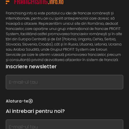
Franchising.info.ro este portalul cu idei de francize românești și
internaționale, pentru cei cu spirit antreprenorial care doresc să
înceapă o afacere. Reprezentăm unicul site din România, dedicat
francizelor, care aparține unui grup internațional de francize PROFIT
System, facilitând astfel promovarea francizelor românești și în alte
țări din Europa Centrală și de Est (Polonia, Ungaria, Cehia, Serbia,
Slovacia, Slovenia, Croația), cât și în Rusia, Lituania, Letonia, Ucraina
sau Arabia Saudită, unde Grupul PROFIT System are birouri.
Serviciile pe care le oferim vizează promovarea francizelor, precum
și consultanță privind dezvoltarea afacerilor în sistem de franciză.
Inscriere newsletter
If
you
see
this,
Alatura-te
leave
Ai intrebari pentru noi?
this
form
If
field