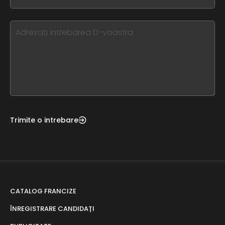
you
blank
see
this,
leave
this
form
field
blank
Trimite o intrebare
CATALOG FRANCIZE
ÎNREGISTRARE CANDIDAȚI