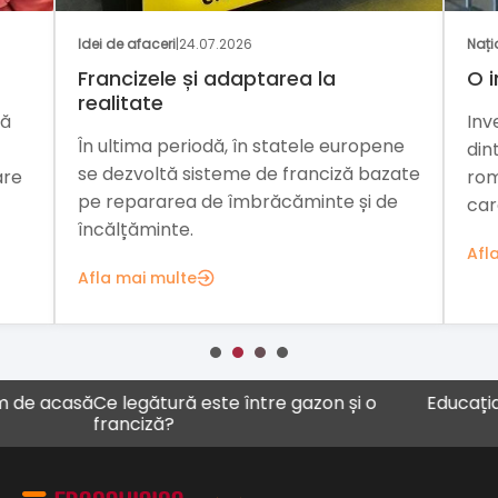
Idei de afaceri
|
24.07.2026
Nați
Francizele și adaptarea la
O i
realitate
mă
Inv
În ultima periodă, în statele europene
din
se dezvoltă sisteme de franciză bazate
are
rom
pe repararea de îmbrăcăminte și de
car
încălțăminte.
Afl
Afla mai multe
acasă
Ce legătură este între gazon și o
Educația ca a
franciză?