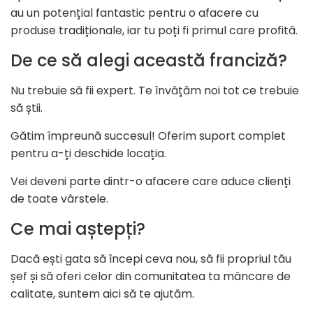
au un potențial fantastic pentru o afacere cu
produse tradiționale, iar tu poți fi primul care profită.
De ce să alegi această franciză?
Nu trebuie să fii expert. Te învățăm noi tot ce trebuie
să știi.
Gătim împreună succesul! Oferim suport complet
pentru a-ți deschide locația.
Vei deveni parte dintr-o afacere care aduce clienți
de toate vârstele.
Ce mai aștepți?
Dacă ești gata să începi ceva nou, să fii propriul tău
șef și să oferi celor din comunitatea ta mâncare de
calitate, suntem aici să te ajutăm.