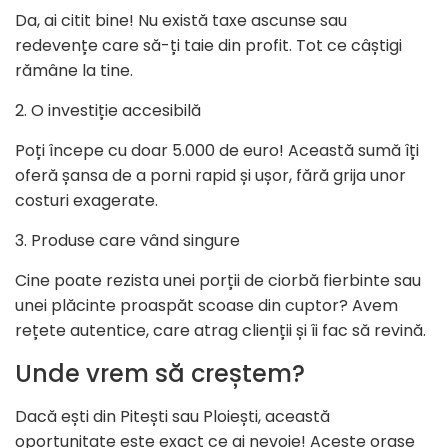
Da, ai citit bine! Nu există taxe ascunse sau
redevențe care să-ți taie din profit. Tot ce câștigi
rămâne la tine.
2. O investiție accesibilă
Poți începe cu doar 5.000 de euro! Această sumă îți
oferă șansa de a porni rapid și ușor, fără grija unor
costuri exagerate.
3. Produse care vând singure
Cine poate rezista unei porții de ciorbă fierbinte sau
unei plăcinte proaspăt scoase din cuptor? Avem
rețete autentice, care atrag clienții și îi fac să revină.
Unde vrem să creștem?
Dacă ești din Pitești sau Ploiești, această
oportunitate este exact ce ai nevoie! Aceste orașe