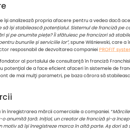
re
re își analizează propria afacere pentru a vedea dacă ace
ie să își stabilească potențialul. Sistemul de franciză pe 
i și pe anumite piețe? Îi sfătuiesc pe francizori să stabi
ntru bunurile și serviciile lor”
, spune Wiśniewski, care a 
rector resposnabil de dezvoltarea companiei
PROFIT syst
 fondator al portalului de consultanță în franciză Franchis
u potențial de a face eficient afaceri în sistemele de fra
 cont de mai mulți parametri, pe baza cărora să stabilea
cii
 în înregistrarea mărcii comerciale a companiei. “
M
ărcil
-o anumită țară. Inițial, un creator de franciză și-a încep
un motiv să își înregistreze marca în altă parte. Aș dori s