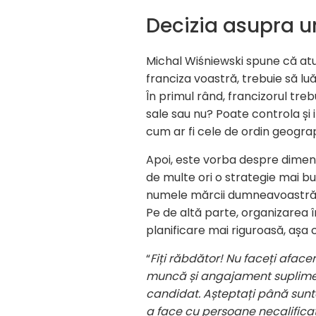
Decizia asupra u
Michal Wiśniewski spune că at
franciza voastră, trebuie să lu
În primul rând, francizorul treb
sale sau nu? Poate controla și 
cum ar fi cele de ordin geograp
Apoi, este vorba despre dimensi
de multe ori o strategie mai b
numele mărcii dumneavoastră. A
Pe de altă parte, organizarea 
planificare mai riguroasă, așa 
“
Fiți răbdător! Nu faceți afac
muncă și angajament supliment
candidat. Așteptați până sunt
a face cu persoane necalificate