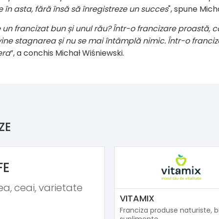
 în asta, f
ără însă să înregistreze un succes
", spune Mich
e un francizat bun și unul rău? Într-o francizare proastă, c
vine stagnarea și nu se mai întâmplă nimic. Într-o franciz
era
”, a conchis Michał Wiśniewski.
ZE
FE
a, ceai, varietate
VITAMIX
Franciza produse naturiste, bi