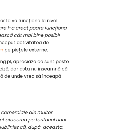
asta va funcționa la nivel
care l-a creat poate funcționa
lească cât mai bine posibil
început activitatea de
em
pe piețele externe.
ing.pl, apreciază că sunt peste
nciză, dar asta nu înseamnă că
scă de unde vrea să înceapă
e comerciale ale multor
ut afacerea pe teritoriul unui
ă subliniez că, după aceasta,