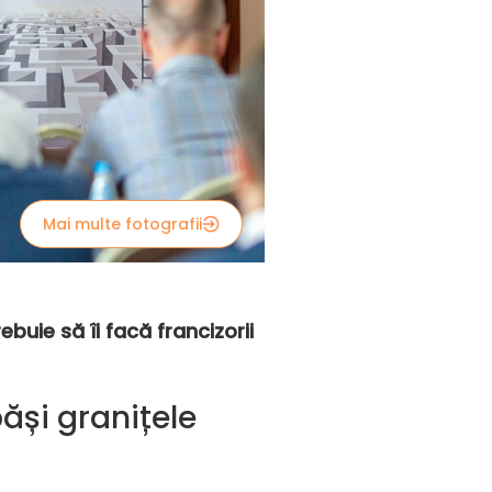
Mai multe fotografii
buie să îi facă francizorii
ăși granițele