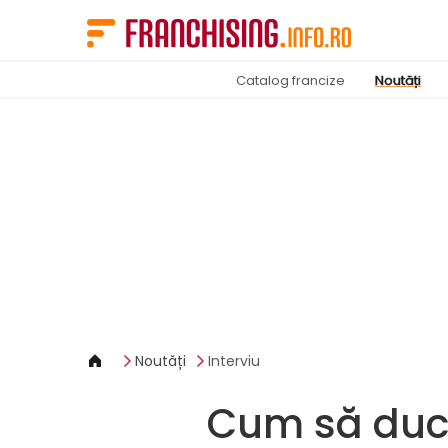
Panoul de gestionare a panourilor cookie
Catalog francize
Noutăți
Noutăți
Interviu
Cum să duceț