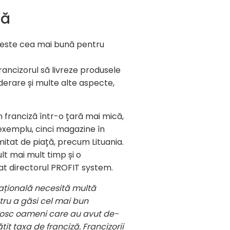
nă
 este cea mai bună pentru
francizorul să livreze produsele
derare și multe alte aspecte,
m franciză într-o țară mai mică,
exemplu, cinci magazine în
itat de piață, precum Lituania.
lt mai mult timp și o
gat directorul PROFIT system.
națională necesită multă
tru a găsi cel mai bun
unosc oameni care au avut de-
it taxa de franciză. Francizorii