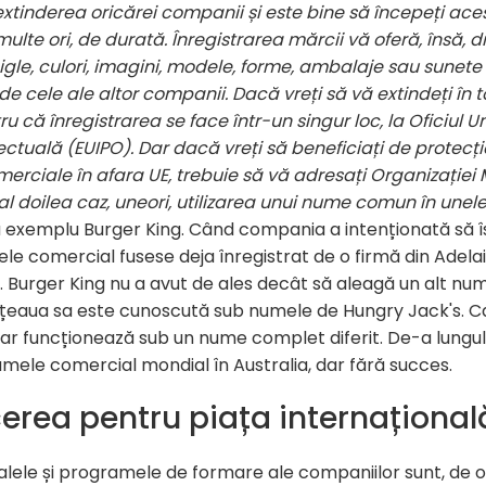
extinderea oricărei companii și este bine să începeți ac
ulte ori, de durată. Înregistrarea mărcii vă oferă, însă, 
igle, culori, imagini, modele, forme, ambalaje sau sunete
ă de cele ale altor companii. Dacă vreți să vă extindeți în 
 că înregistrarea se face într-un singur loc, la Oficiul 
ectuală (EUIPO). Dar dacă vreți să beneficiați de protecți
merciale în afara UE, trebuie să vă adresați Organizației 
al doilea caz, uneori, utilizarea unui nume comun în unel
a exemplu Burger King. Când compania a intenționată să își
le comercial fusese deja înregistrat de o firmă din Adelai
ă. Burger King nu a avut de ales decât să aleagă un alt n
i, rețeaua sa este cunoscută sub numele de Hungry Jack's. 
ar funcționează sub un nume complet diferit. De-a lungul 
mele comercial mondial în Australia, dar fără succes.
cerea pentru piața internațional
lele și programele de formare ale companiilor sunt, de obi