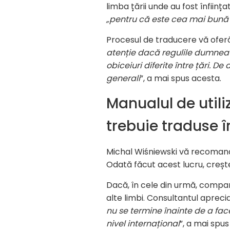
limba țării unde au fost înființ
„pentru că este cea mai bună 
Procesul de traducere vă oferă
atenție dacă regulile dumneav
obiceiuri diferite între țări.
generali
”, a mai spus acesta.
Manualul de utili
trebuie traduse î
Michal Wiśniewski vă recomandă
Odată făcut acest lucru, crește 
Dacă, în cele din urmă, compani
alte limbi. Consultantul aprec
nu se termine înainte de a face
nivel internațional
”, a mai spus 