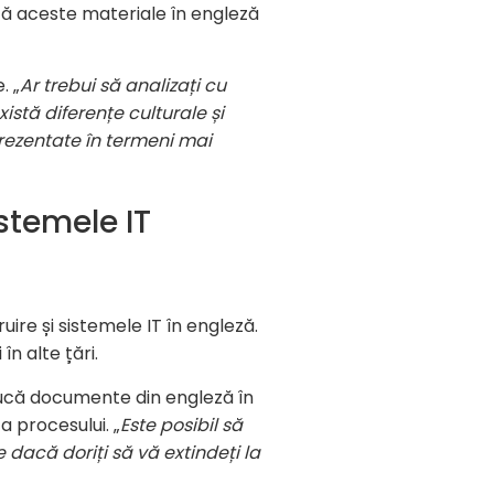
ducă aceste materiale în engleză
. „
Ar trebui să analizați cu
xistă diferențe culturale și
rezentate în termeni mai
istemele IT
re și sistemele IT în engleză.
n alte țări.
raducă documente din engleză în
 procesului. „
Este posibil să
e dacă doriți să vă extindeți la