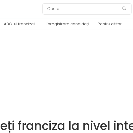
ABC-ul francizei
Înregistrare candidați
Pentru cititori
i franciza la nivel int