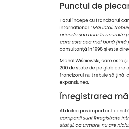
Punctul de pleca
Totul începe cu francizorul ca
international. “
Mai
întâi, trebu
oriunde sau doar în anumite țăr
care este cea mai bună țintă pe
consultanță în 1998 și este di
Michal Wiśniewski, care este și
200 de state de pe glob care a
francizorul nu trebuie să țină
expansiunea.
Înregistrarea măr
Al doilea pas important constă
companii sunt înregistrate într
stat și, ca urmare, nu are nici