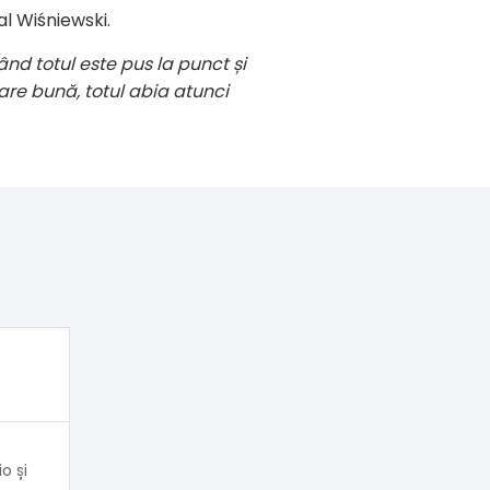
al Wiśniewski.
ând totul este pus la punct și
are bună, totul abia atunci
o și