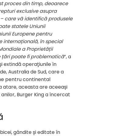
est proces din timp, deoarece
drepturi exclusive asupra
 – care vă identifică produsele
toate statele Uniunii
Uniunii Europene pentru
e internațională, în special
Mondiale a Proprietății
e țări poate fi problematică
”, a
 extindă operațiunile în
de, Australia de Sud, care a
ume pentru continental
Ca atare, aceasta are aceeași
anilor, Burger King a încercat
ă
cei, gândite și editate în