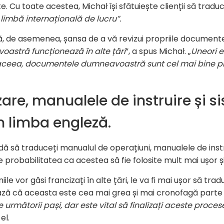
ate. Cu toate acestea, Michał își sfătuiește clienții să tra
limbă internațională de lucru”.
, de asemenea, șansa de a vă revizui propriile documente
oastră funcționează în alte țări
”, a spus Michał. „
Uneori e
 De aceea, documentele dumneavoastră sunt cel mai bine p
zare, manualele de instruire și s
n limba engleză.
 să traduceți manualul de operațiuni, manualele de instrui
probabilitatea ca acestea să fie folosite mult mai ușor și î
ile vor găsi francizați în alte țări, le va fi mai ușor să t
iază că aceasta este cea mai grea și mai cronofagă parte a
 următorii pași, dar este vital să finalizați aceste proces
el.