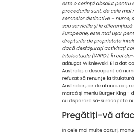
este o cerință absolut pentru 
procedurile sunt, de cele mai m
semnelor distinctive – nume, s
sau serviciile și le diferențiaz
Europeane, este mai ușor pentru
drepturile de proprietate intel
dacă desfășurați activități co
Intelectuale (WIPO). În cel de-
adăugat Wiśniewski. El a dat c
Australia, a descoperit că nume
refuzat să renunțe la titulatur
Australian, iar de atunci, aic
marcă și meniu Burger King - d
cu disperare să-și recapete nu
Pregătiți-vă afa
În cele mai multe cazuri, manua