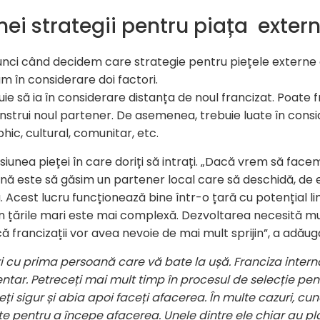
nei strategii pentru piața exter
unci când decidem care strategie pentru piețele externe
ăm în considerare doi factori.
uie să ia în considerare distanța de noul francizat. Poate 
instrui noul partener. De asemenea, trebuie luate în consi
hic, cultural, comunitar, etc.
unea pieței în care doriți să intrați. „Dacă vrem să face
ună este să găsim un partener local care să deschidă, de 
cest lucru funcționează bine într-o țară cu potențial lim
în țările mari este mai complexă. Dezvoltarea necesită mu
că francizații vor avea nevoie de mai mult sprijin”, a adău
eri cu prima persoană care vă bate la ușă. Franciza inter
ar. Petreceți mai mult timp în procesul de selecție pen
eți sigur
și abia apoi faceți afacerea. În multe cazuri, c
 pentru a începe afacerea. Unele dintre ele chiar au plăt